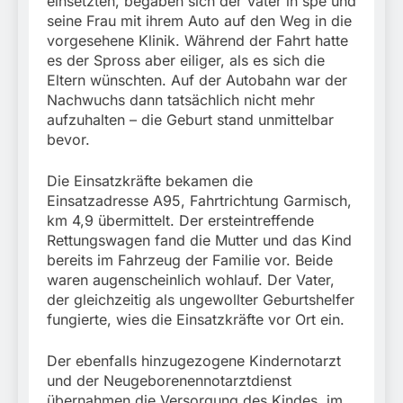
einsetzten, begaben sich der Vater in spe und
München:
Beinahekollision an
seine Frau mit ihrem Auto auf den Weg in die
5. August 2026
Bahnübergang in Aubing
vorgesehene Klinik. Während der Fahrt hatte
/ Bundespolizei ermittelt
es der Spross aber eiliger, als es sich die
wegen gefährlichen
Eltern wünschten. Auf der Autobahn war der
Eingriffs in den
Nachwuchs dann tatsächlich nicht mehr
Bahnverkehr
aufzuhalten – die Geburt stand unmittelbar
bevor.
Die Einsatzkräfte bekamen die
Einsatzadresse A95, Fahrtrichtung Garmisch,
km 4,9 übermittelt. Der ersteintreffende
Rettungswagen fand die Mutter und das Kind
bereits im Fahrzeug der Familie vor. Beide
waren augenscheinlich wohlauf. Der Vater,
der gleichzeitig als ungewollter Geburtshelfer
fungierte, wies die Einsatzkräfte vor Ort ein.
Der ebenfalls hinzugezogene Kindernotarzt
und der Neugeborenennotarztdienst
übernahmen die Versorgung des Kindes, im