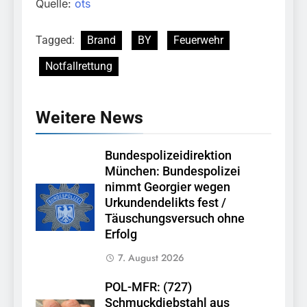
Quelle:
ots
Tagged:
Brand
BY
Feuerwehr
Notfallrettung
Weitere News
Bundespolizeidirektion
München: Bundespolizei
nimmt Georgier wegen
Urkundendelikts fest /
Täuschungsversuch ohne
Erfolg
7. August 2026
POL-MFR: (727)
Schmuckdiebstahl aus