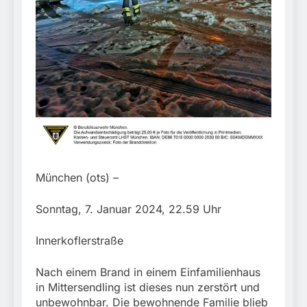
München:
Beinahekollision an
5. August 2026
Bahnübergang in Aubing
/ Bundespolizei ermittelt
wegen gefährlichen
Eingriffs in den
Bahnverkehr
München (ots) –
Sonntag, 7. Januar 2024, 22.59 Uhr
Innerkoflerstraße
Nach einem Brand in einem Einfamilienhaus
in Mittersendling ist dieses nun zerstört und
unbewohnbar. Die bewohnende Familie blieb