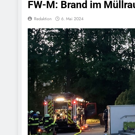
FW-M: Brand im Müllra
Bundespolize
Fahrzeug
Redaktion
6. Mai 2024
7. August 2026
Bundespolizeid
Einen Gesuchte
6. August 2026
Bundespoliz
Fundtier
6. August 2026
HZA-R: Zoll Dec
Schwarzarbeit F
6. August 2026
Bundespolizeidi
Bundespolizei V
6. August 2026
Bundespoliz
5. August 2026
Bundespolizeid
Gefährlichen E
5. August 2026