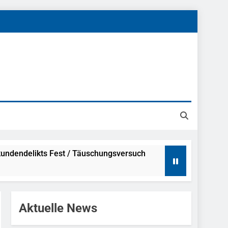
undendelikts Fest / Täuschungsversuch
Hinweise
Aktuelle News
ahme Nach Sexueller Belästigung