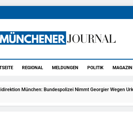
ener Journal
ünchen
TSEITE
REGIONAL
MELDUNGEN
POLITIK
MAGAZIN
idirektion München: Bundespolizei Nimmt Georgier Wegen Urk
27) Schmuckdiebstahl Aus Versandpaket – Polizei Bittet Um 
eidirektion München: Notruf Per Knopfdruck / Schnelle Festn