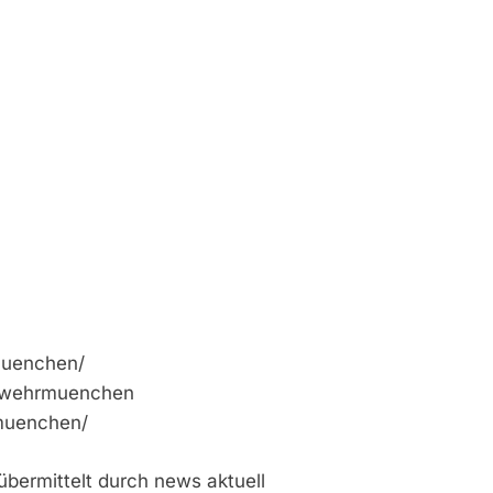
muenchen/
erwehrmuenchen
muenchen/
bermittelt durch news aktuell