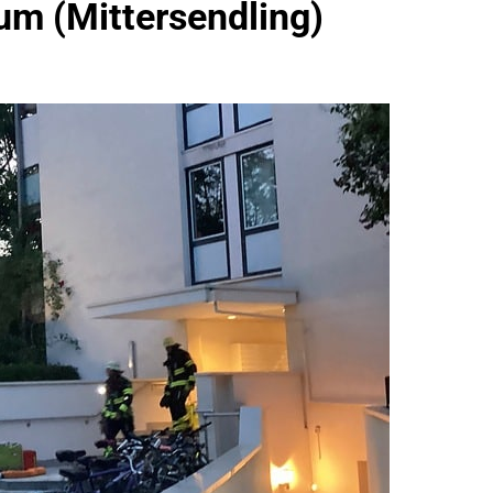
um (Mittersendling)
idirektion München: Bundespolizei Kontrolliert Grenzübersch
irektion München: Schneller Festgenommen Als Die Reise Nac
n Ungarn Mit Auslieferungshaftbefehl Fest
eidirektion München: Ausgesetzte Katze Am Bahnhof Bamber
kt Auf: Schrotthändler Erschleicht Rund 45.000 Euro Sozialleis
ühren Zu Rechtskräftiger Verurteilung Wegen Betrugs
rektion München: Europaweit Gesuchtes Mitglied Einer Krimine
ollstreckt Europäischen Auslieferungshaftbefehl
eidirektion München: Update Zu Den Einsatzmaßnahmen Der B
irektion München: Beinahekollision An Bahnübergang In Aubin
ingriffs In Den Bahnverkehr