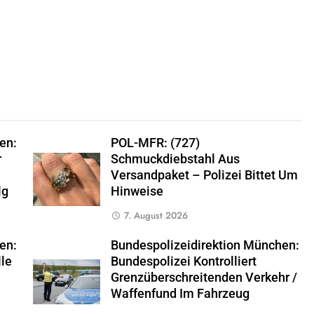
en:
POL-MFR: (727)
r
Schmuckdiebstahl Aus
Versandpaket – Polizei Bittet Um
lg
Hinweise
7. August 2026
en:
Bundespolizeidirektion München:
lle
Bundespolizei Kontrolliert
Grenzüberschreitenden Verkehr /
Waffenfund Im Fahrzeug