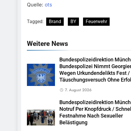
Quelle:
ots
Tagged:
Brand
BY
Feuerwehr
Weitere News
Bundespolizeidirektion Münch
Bundespolizei Nimmt Georgie
Wegen Urkundendelikts Fest /
Täuschungsversuch Ohne Erfo
7. August 2026
Bundespolizeidirektion Münch
Notruf Per Knopfdruck / Schne
Festnahme Nach Sexueller
Belästigung