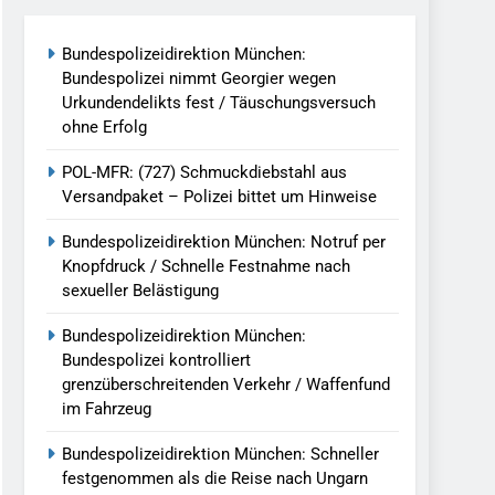
reitenden Verkehr / Waffenfund Im
Bundespolizeidirektion München:
Bundespolizei nimmt Georgier wegen
h Ungarn Beendet / Bundespolizei Nimmt
Urkundendelikts fest / Täuschungsversuch
ohne Erfolg
g Aufgefunden – Tierheim Übernimmt
POL-MFR: (727) Schmuckdiebstahl aus
Versandpaket – Polizei bittet um Hinweise
tungen Ermittlungen Der Finanzkontrolle
Bundespolizeidirektion München: Notruf per
Knopfdruck / Schnelle Festnahme nach
sexueller Belästigung
llen Vereinigung Geht Ins Netz –
Bundespolizeidirektion München:
Bundespolizei kontrolliert
grenzüberschreitenden Verkehr / Waffenfund
undespolizei In Saarbrücken
im Fahrzeug
g / Bundespolizei Ermittelt Wegen
Bundespolizeidirektion München: Schneller
festgenommen als die Reise nach Ungarn