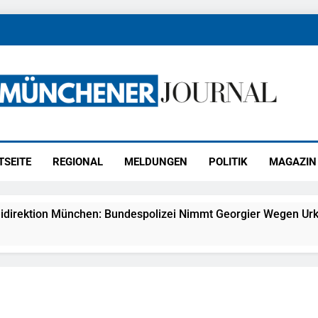
ener Journal
ünchen
TSEITE
REGIONAL
MELDUNGEN
POLITIK
MAGAZIN
idirektion München: Bundespolizei Nimmt Georgier Wegen Urk
27) Schmuckdiebstahl Aus Versandpaket – Polizei Bittet Um 
eidirektion München: Notruf Per Knopfdruck / Schnelle Festn