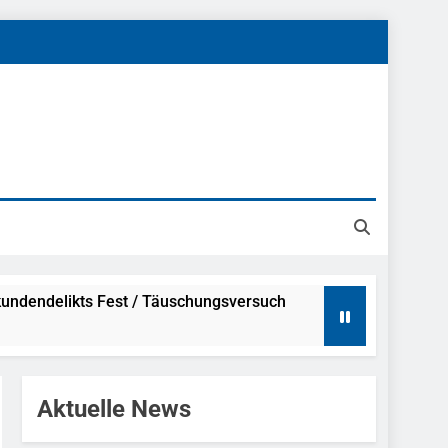
undendelikts Fest / Täuschungsversuch
Hinweise
Aktuelle News
ahme Nach Sexueller Belästigung