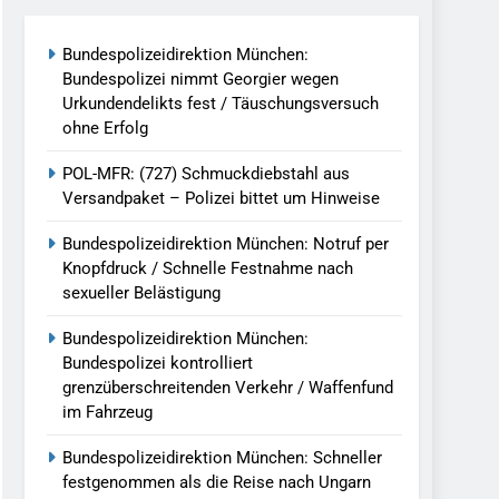
reitenden Verkehr / Waffenfund Im
Bundespolizeidirektion München:
Bundespolizei nimmt Georgier wegen
h Ungarn Beendet / Bundespolizei Nimmt
Urkundendelikts fest / Täuschungsversuch
ohne Erfolg
g Aufgefunden – Tierheim Übernimmt
POL-MFR: (727) Schmuckdiebstahl aus
Versandpaket – Polizei bittet um Hinweise
tungen Ermittlungen Der Finanzkontrolle
Bundespolizeidirektion München: Notruf per
Knopfdruck / Schnelle Festnahme nach
sexueller Belästigung
llen Vereinigung Geht Ins Netz –
Bundespolizeidirektion München:
Bundespolizei kontrolliert
grenzüberschreitenden Verkehr / Waffenfund
undespolizei In Saarbrücken
im Fahrzeug
g / Bundespolizei Ermittelt Wegen
Bundespolizeidirektion München: Schneller
festgenommen als die Reise nach Ungarn