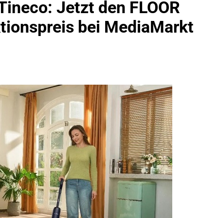
Tineco: Jetzt den FLOOR
idirektion München: Bundespolizei Kontrolliert Grenzübersch
tionspreis bei MediaMarkt
irektion München: Schneller Festgenommen Als Die Reise Nac
n Ungarn Mit Auslieferungshaftbefehl Fest
eidirektion München: Ausgesetzte Katze Am Bahnhof Bamber
kt Auf: Schrotthändler Erschleicht Rund 45.000 Euro Sozialleis
ühren Zu Rechtskräftiger Verurteilung Wegen Betrugs
rektion München: Europaweit Gesuchtes Mitglied Einer Krimine
ollstreckt Europäischen Auslieferungshaftbefehl
eidirektion München: Update Zu Den Einsatzmaßnahmen Der B
irektion München: Beinahekollision An Bahnübergang In Aubin
ingriffs In Den Bahnverkehr