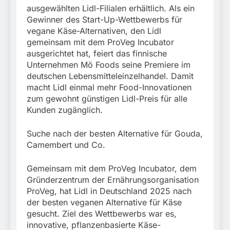
München:
ausgewählten Lidl-Filialen erhältlich. Als ein
Beinahekollision an
5. August 2026
Gewinner des Start-Up-Wettbewerbs für
Bahnübergang in Aubing
/ Bundespolizei ermittelt
vegane Käse-Alternativen, den Lidl
wegen gefährlichen
gemeinsam mit dem ProVeg Incubator
Eingriffs in den
ausgerichtet hat, feiert das finnische
Bahnverkehr
Unternehmen Mö Foods seine Premiere im
deutschen Lebensmitteleinzelhandel. Damit
macht Lidl einmal mehr Food-Innovationen
zum gewohnt günstigen Lidl-Preis für alle
Kunden zugänglich.
Suche nach der besten Alternative für Gouda,
Camembert und Co.
Gemeinsam mit dem ProVeg Incubator, dem
Gründerzentrum der Ernährungsorganisation
ProVeg, hat Lidl in Deutschland 2025 nach
der besten veganen Alternative für Käse
gesucht. Ziel des Wettbewerbs war es,
innovative, pflanzenbasierte Käse-