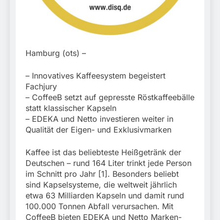
München: Mit dem
führt zur Sicherstellung
Kraftfahrzeug über die
3. August 2026
unversteuerter Zigaretten
Grenze
und Einleitung eines
eingereist/Bundespolizei
Steuerstrafverfahrens
stellt Auto sicher
Hamburg (ots) –
– Innovatives Kaffeesystem begeistert
Fachjury
– CoffeeB setzt auf gepresste Röstkaffeebälle
statt klassischer Kapseln
– EDEKA und Netto investieren weiter in
Qualität der Eigen- und Exklusivmarken
Kaffee ist das beliebteste Heißgetränk der
Deutschen – rund 164 Liter trinkt jede Person
im Schnitt pro Jahr [1]. Besonders beliebt
sind Kapselsysteme, die weltweit jährlich
etwa 63 Milliarden Kapseln und damit rund
100.000 Tonnen Abfall verursachen. Mit
CoffeeB bieten EDEKA und Netto Marken-