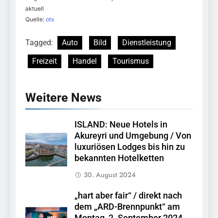
aktuell
Quelle:
ots
Tagged:
Auto
Bild
Dienstleistung
Freizeit
Handel
Tourismus
Weitere News
ISLAND: Neue Hotels in
Akureyri und Umgebung / Von
luxuriösen Lodges bis hin zu
bekannten Hotelketten
30. August 2024
„hart aber fair“ / direkt nach
dem „ARD-Brennpunkt“ am
Montag, 2. September 2024,