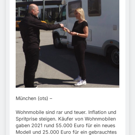
München:
Beinahekollision an
5. August 2026
Bahnübergang in Aubing
/ Bundespolizei ermittelt
wegen gefährlichen
Eingriffs in den
Bahnverkehr
München (ots) –
Wohnmobile sind rar und teuer. Inflation und
Spritprise steigen. Käufer von Wohnmobilen
gaben 2021 rund 55.000 Euro für ein neues
Modell und 25.000 Euro für ein gebrauchtes