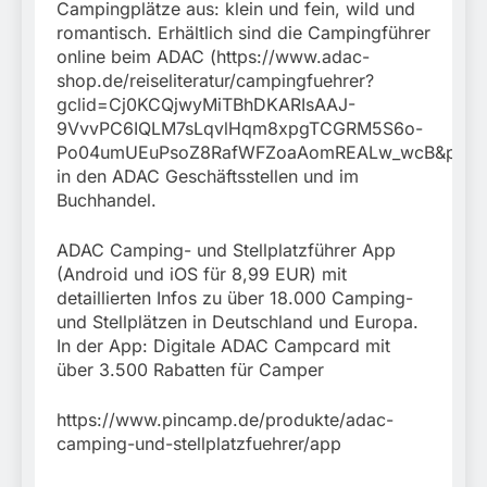
Campingplätze aus: klein und fein, wild und
romantisch. Erhältlich sind die Campingführer
online beim ADAC (https://www.adac-
shop.de/reiseliteratur/campingfuehrer?
gclid=Cj0KCQjwyMiTBhDKARIsAAJ-
9VvvPC6IQLM7sLqvlHqm8xpgTCGRM5S6o-
Po04umUEuPsoZ8RafWFZoaAomREALw_wcB&p=1)
in den ADAC Geschäftsstellen und im
Buchhandel.
ADAC Camping- und Stellplatzführer App
(Android und iOS für 8,99 EUR) mit
detaillierten Infos zu über 18.000 Camping-
und Stellplätzen in Deutschland und Europa.
In der App: Digitale ADAC Campcard mit
über 3.500 Rabatten für Camper
https://www.pincamp.de/produkte/adac-
camping-und-stellplatzfuehrer/app