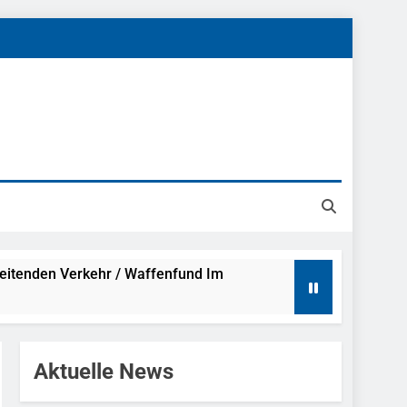
reitenden Verkehr / Waffenfund Im
h Ungarn Beendet / Bundespolizei Nimmt
Aktuelle News
g Aufgefunden – Tierheim Übernimmt