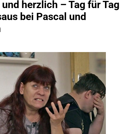
und herzlich – Tag für Tag
aus bei Pascal und
kt Auf: Schrotthändler Erschleicht Rund 45.000 Euro Sozialleis
ühren Zu Rechtskräftiger Verurteilung Wegen Betrugs
n
rektion München: Europaweit Gesuchtes Mitglied Einer Krimine
ollstreckt Europäischen Auslieferungshaftbefehl
eidirektion München: Update Zu Den Einsatzmaßnahmen Der B
irektion München: Beinahekollision An Bahnübergang In Aubin
ingriffs In Den Bahnverkehr
eidirektion München: Couragierte Zeugen Halten Tatverdächtig
 In Stillgelegtem Bahngebäude (Sendling)
t Auf: Mehr Als 17.000 Zigaretten In Fahrzeug Und Anhänger V
ng Unversteuerter Zigaretten Und Einleitung Eines Steuerstraf