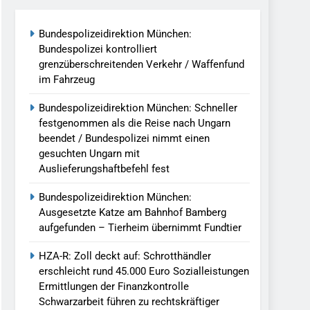
Bundespolizeidirektion München:
tungen Ermittlungen Der Finanzkontrolle
Bundespolizei kontrolliert
grenzüberschreitenden Verkehr / Waffenfund
im Fahrzeug
llen Vereinigung Geht Ins Netz –
Bundespolizeidirektion München: Schneller
festgenommen als die Reise nach Ungarn
undespolizei In Saarbrücken
beendet / Bundespolizei nimmt einen
gesuchten Ungarn mit
g / Bundespolizei Ermittelt Wegen
Auslieferungshaftbefehl fest
Bundespolizeidirektion München:
en Fest / Mann Nach Gleissturz Verletzt
Ausgesetzte Katze am Bahnhof Bamberg
aufgefunden – Tierheim übernimmt Fundtier
HZA-R: Zoll deckt auf: Schrotthändler
erschleicht rund 45.000 Euro Sozialleistungen
ersteckt Kontrolle In Waidhaus Führt
Ermittlungen der Finanzkontrolle
verfahrens
Schwarzarbeit führen zu rechtskräftiger