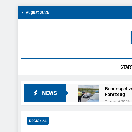
Skip
7. August 2026
to
content
Münch
News Rund Um M
STAR
Bundespolize
NEWS
Fahrzeug
7. August 2026
Bundespolizeid
Einen Gesuchte
REGIONAL
6. August 2026
Bundespoliz