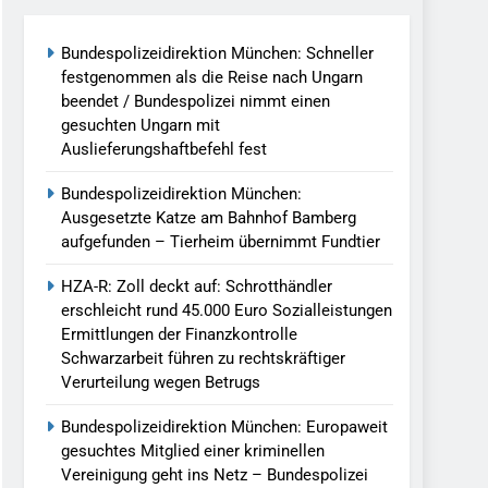
Bundespolizeidirektion München: Schneller
llen Vereinigung Geht Ins Netz –
festgenommen als die Reise nach Ungarn
beendet / Bundespolizei nimmt einen
gesuchten Ungarn mit
undespolizei In Saarbrücken
Auslieferungshaftbefehl fest
g / Bundespolizei Ermittelt Wegen
Bundespolizeidirektion München:
Ausgesetzte Katze am Bahnhof Bamberg
aufgefunden – Tierheim übernimmt Fundtier
en Fest / Mann Nach Gleissturz Verletzt
HZA-R: Zoll deckt auf: Schrotthändler
erschleicht rund 45.000 Euro Sozialleistungen
Ermittlungen der Finanzkontrolle
Schwarzarbeit führen zu rechtskräftiger
ersteckt Kontrolle In Waidhaus Führt
Verurteilung wegen Betrugs
verfahrens
Bundespolizeidirektion München: Europaweit
ngereist/Bundespolizei Stellt Auto
gesuchtes Mitglied einer kriminellen
Vereinigung geht ins Netz – Bundespolizei