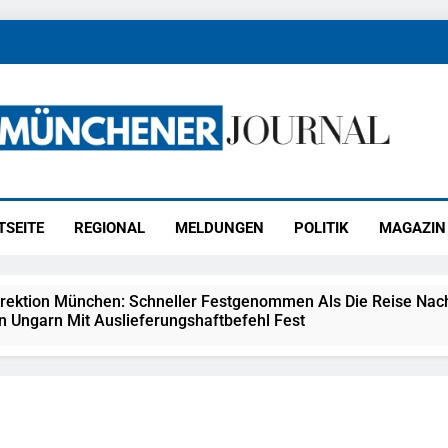
ener Journal
ünchen
TSEITE
REGIONAL
MELDUNGEN
POLITIK
MAGAZIN
irektion München: Schneller Festgenommen Als Die Reise Nac
n Ungarn Mit Auslieferungshaftbefehl Fest
eidirektion München: Ausgesetzte Katze Am Bahnhof Bamber
kt Auf: Schrotthändler Erschleicht Rund 45.000 Euro Sozialleis