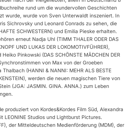
uer nach der vielgeliebten, allein in Deutschland 8
ndbuchreihe rund um die wundervollen Geschichten
zt wurde, wurde von Sven Unterwaldt inszeniert. In
oris Sichrovsky und Leonard Conrads zu sehen, die
RHAFTE SCHWESTERN) und Emilia Pieske erhalten.
hören erneut Nadja Uhl (TIMM THALER ODER DAS
M KNOPF UND LUKAS DER LOKOMOTIVFÜHRER),
und Heiko Pinkowski (DAS SCHÖNSTE MÄDCHEN DER
 Synchronstimmen von Max von der Groeben
a Thalbach (HANNI & NANNI: MEHR ALS BESTE
ENSTEIN), werden die neuen magischen Tiere von
Stein (JGA: JASMIN. GINA. ANNA.) zum Leben
ungen.
produziert von Kordes&Kordes Film Süd, Alexandra
it LEONINE Studios und Lightburst Pictures.
F), der Mitteldeutschen Medienförderung (MDM), der