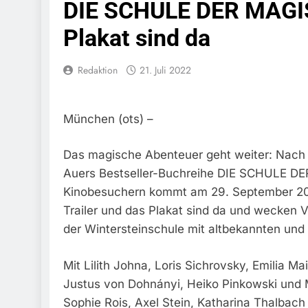
DIE SCHULE DER MAGIS
Schwarzarbeit F
6. August 2026
Plakat sind da
Bundespolizeidi
Bundespolizei V
6. August 2026
Redaktion
21. Juli 2022
Bundespoliz
5. August 2026
Bundespolizeid
München (ots) –
Gefährlichen E
5. August 2026
Das magische Abenteuer geht weiter: Nach 
Bundespoliz
Auers Bestseller-Buchreihe DIE SCHULE DE
5. August 2026
Kinobesuchern kommt am 29. September 2022
FW-M: Brand
Trailer und das Plakat sind da und wecken 
5. August 2026
der Wintersteinschule mit altbekannten un
HZA-R: Zoll Deck
Zur Sicherstellu
4. August 2026
Mit Lilith Johna, Loris Sichrovsky, Emilia M
Bundespolize
Justus von Dohnányi, Heiko Pinkowski und 
Sicher
Sophie Rois, Axel Stein, Katharina Thalbac
3. August 2026