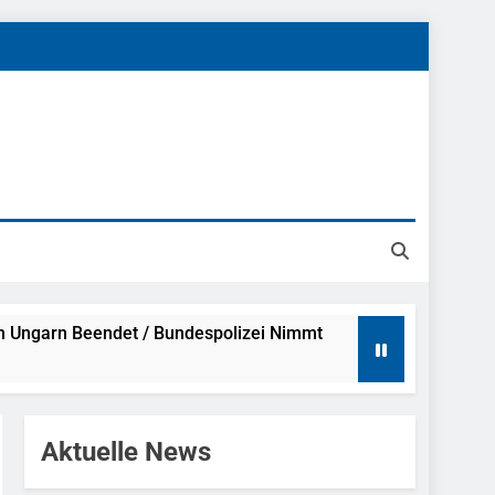
h Ungarn Beendet / Bundespolizei Nimmt
g Aufgefunden – Tierheim Übernimmt
Aktuelle News
tungen Ermittlungen Der Finanzkontrolle