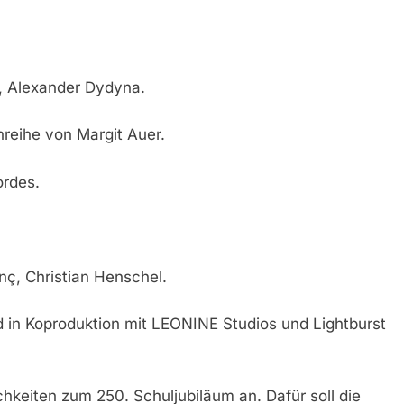
, Alexander Dydyna.
reihe von Margit Auer.
ordes.
ç, Christian Henschel.
 in Koproduktion mit LEONINE Studios und Lightburst
chkeiten zum 250. Schuljubiläum an. Dafür soll die