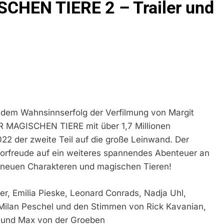
CHEN TIERE 2 – Trailer und
ühren Zu Rechtskräftiger Verurteilung Wegen Betrugs
rektion München: Europaweit Gesuchtes Mitglied Einer Krimine
ollstreckt Europäischen Auslieferungshaftbefehl
eidirektion München: Update Zu Den Einsatzmaßnahmen Der B
irektion München: Beinahekollision An Bahnübergang In Aubin
ingriffs In Den Bahnverkehr
dem Wahnsinnserfolg der Verfilmung von Margit
eidirektion München: Couragierte Zeugen Halten Tatverdächtig
R MAGISCHEN TIERE mit über 1,7 Millionen
 der zweite Teil auf die große Leinwand. Der
 In Stillgelegtem Bahngebäude (Sendling)
Vorfreude auf ein weiteres spannendes Abenteuer an
d neuen Charakteren und magischen Tieren!
t Auf: Mehr Als 17.000 Zigaretten In Fahrzeug Und Anhänger V
ng Unversteuerter Zigaretten Und Einleitung Eines Steuerstraf
aier, Emilia Pieske, Leonard Conrads, Nadja Uhl,
idirektion München: Mit Dem Kraftfahrzeug Über Die Grenze Ei
Milan Peschel und den Stimmen von Rick Kavanian,
h und Max von der Groeben