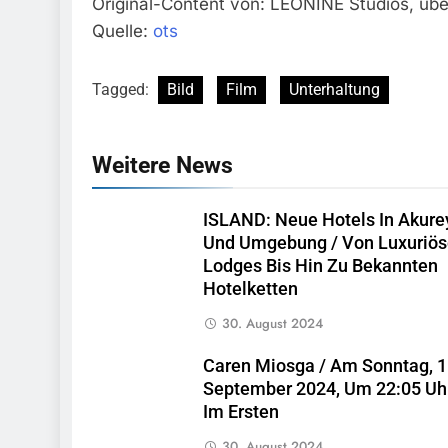
Original-Content von: LEONINE Studios, über
Quelle:
ots
Tagged:
Bild
Film
Unterhaltung
Weitere News
ISLAND: Neue Hotels In Akurey
Und Umgebung / Von Luxuriö
Lodges Bis Hin Zu Bekannten
Hotelketten
30. August 2024
Caren Miosga / Am Sonntag, 1
September 2024, Um 22:05 Uh
Im Ersten
30. August 2024