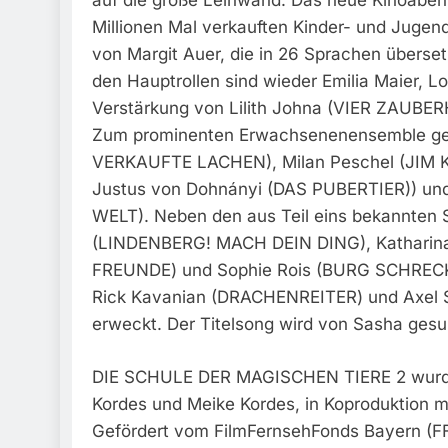
auf die große Leinwand. Das neue Kinoabente
Millionen Mal verkauften Kinder- und Juge
von Margit Auer, die in 26 Sprachen überset
den Hauptrollen sind wieder Emilia Maier, L
Verstärkung von Lilith Johna (VIER ZAUBE
Zum prominenten Erwachsenenensemble ge
VERKAUFTE LACHEN), Milan Peschel (JI
Justus von Dohnányi (DAS PUBERTIER)) 
WELT). Neben den aus Teil eins bekannten
(LINDENBERG! MACH DEIN DING), Katharin
FREUNDE) und Sophie Rois (BURG SCHRECK
Rick Kavanian (DRACHENREITER) und Axel 
erweckt. Der Titelsong wird von Sasha ges
DIE SCHULE DER MAGISCHEN TIERE 2 wurde 
Kordes und Meike Kordes, in Koproduktion m
Gefördert vom FilmFernsehFonds Bayern (FF