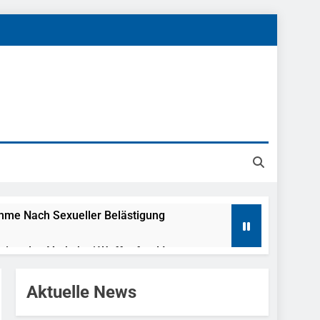
ahme Nach Sexueller Belästigung
reitenden Verkehr / Waffenfund Im
Aktuelle News
h Ungarn Beendet / Bundespolizei Nimmt