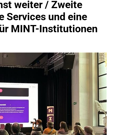
t weiter / Zweite
eidirektion München: Ausgesetzte Katze Am Bahnhof Bamber
e Services und eine
ür MINT-Institutionen
kt Auf: Schrotthändler Erschleicht Rund 45.000 Euro Sozialleis
ühren Zu Rechtskräftiger Verurteilung Wegen Betrugs
rektion München: Europaweit Gesuchtes Mitglied Einer Krimine
ollstreckt Europäischen Auslieferungshaftbefehl
eidirektion München: Update Zu Den Einsatzmaßnahmen Der B
irektion München: Beinahekollision An Bahnübergang In Aubin
ingriffs In Den Bahnverkehr
eidirektion München: Couragierte Zeugen Halten Tatverdächtig
 In Stillgelegtem Bahngebäude (Sendling)