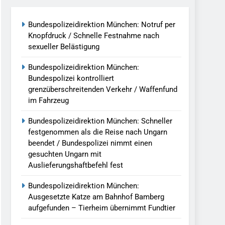
g Aufgefunden – Tierheim Übernimmt
Bundespolizeidirektion München: Notruf per
Knopfdruck / Schnelle Festnahme nach
sexueller Belästigung
tungen Ermittlungen Der Finanzkontrolle
Bundespolizeidirektion München:
Bundespolizei kontrolliert
llen Vereinigung Geht Ins Netz –
grenzüberschreitenden Verkehr / Waffenfund
im Fahrzeug
undespolizei In Saarbrücken
Bundespolizeidirektion München: Schneller
festgenommen als die Reise nach Ungarn
g / Bundespolizei Ermittelt Wegen
beendet / Bundespolizei nimmt einen
gesuchten Ungarn mit
Auslieferungshaftbefehl fest
en Fest / Mann Nach Gleissturz Verletzt
Bundespolizeidirektion München:
Ausgesetzte Katze am Bahnhof Bamberg
aufgefunden – Tierheim übernimmt Fundtier