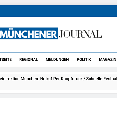
ener Journal
ünchen
TSEITE
REGIONAL
MELDUNGEN
POLITIK
MAGAZIN
eidirektion München: Notruf Per Knopfdruck / Schnelle Festn
idirektion München: Bundespolizei Kontrolliert Grenzübersch
irektion München: Schneller Festgenommen Als Die Reise Nac
n Ungarn Mit Auslieferungshaftbefehl Fest