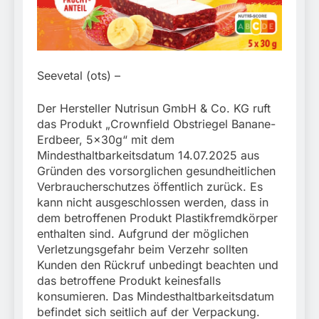
München:
Beinahekollision an
5. August 2026
Bahnübergang in Aubing
/ Bundespolizei ermittelt
wegen gefährlichen
Eingriffs in den
Seevetal (ots) –
Bahnverkehr
Der Hersteller Nutrisun GmbH & Co. KG ruft
das Produkt „Crownfield Obstriegel Banane-
Erdbeer, 5x30g“ mit dem
Mindesthaltbarkeitsdatum 14.07.2025 aus
Gründen des vorsorglichen gesundheitlichen
Verbraucherschutzes öffentlich zurück. Es
kann nicht ausgeschlossen werden, dass in
dem betroffenen Produkt Plastikfremdkörper
enthalten sind. Aufgrund der möglichen
Verletzungsgefahr beim Verzehr sollten
Kunden den Rückruf unbedingt beachten und
das betroffene Produkt keinesfalls
konsumieren. Das Mindesthaltbarkeitsdatum
befindet sich seitlich auf der Verpackung.