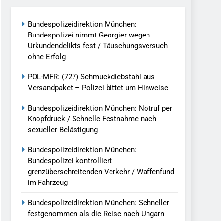
reitenden Verkehr / Waffenfund Im
Bundespolizeidirektion München:
Bundespolizei nimmt Georgier wegen
h Ungarn Beendet / Bundespolizei Nimmt
Urkundendelikts fest / Täuschungsversuch
ohne Erfolg
g Aufgefunden – Tierheim Übernimmt
POL-MFR: (727) Schmuckdiebstahl aus
Versandpaket – Polizei bittet um Hinweise
tungen Ermittlungen Der Finanzkontrolle
Bundespolizeidirektion München: Notruf per
Knopfdruck / Schnelle Festnahme nach
sexueller Belästigung
llen Vereinigung Geht Ins Netz –
Bundespolizeidirektion München:
Bundespolizei kontrolliert
grenzüberschreitenden Verkehr / Waffenfund
undespolizei In Saarbrücken
im Fahrzeug
g / Bundespolizei Ermittelt Wegen
Bundespolizeidirektion München: Schneller
festgenommen als die Reise nach Ungarn