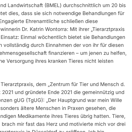
nd Landwirtschaft (BMEL) durchschnittlich um 20 bis
utet dies, dass sie sich notwendige Behandlungen für
 Engagierte Ehrenamtliche schließen diese
innerin Dr. Katrin Wontorra: Mit ihrer „Tierarztpraxis
 Einsatz: Einmal wöchentlich bietet sie Behandlungen
h vollständig durch Einnahmen der von ihr für diesen
mensgesellschaft finanzieren – um jenen zu helfen,
che Versorgung ihres kranken Tieres nicht leisten
 Tierarztpraxis, dem „Zentrum für Tier und Mensch d.
t 2021 und gründete Ende 2021 die gemeinnützig und
renzen gUG (TgUG): „Der Hauptgrund war mein Wille
besonders ältere Menschen in Praxen gesehen, die
endigen Medikamente ihres Tieres übrig hatten. Tiere,
s brach mir fast das Herz und motivierte mich vor drei