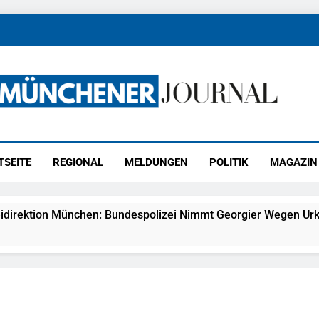
ener Journal
ünchen
TSEITE
REGIONAL
MELDUNGEN
POLITIK
MAGAZIN
idirektion München: Bundespolizei Nimmt Georgier Wegen Urk
27) Schmuckdiebstahl Aus Versandpaket – Polizei Bittet Um 
eidirektion München: Notruf Per Knopfdruck / Schnelle Festn