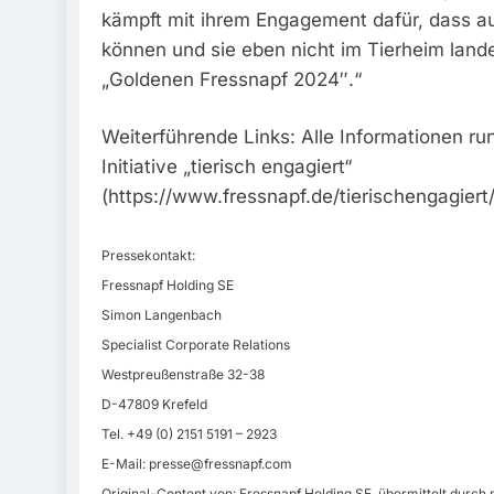
kämpft mit ihrem Engagement dafür, dass auc
können und sie eben nicht im Tierheim lande
„Goldenen Fressnapf 2024″.“
Weiterführende Links: Alle Informationen r
Initiative „tierisch engagiert“
(https://www.fressnapf.de/tierischengagiert
Pressekontakt:
Fressnapf Holding SE
Simon Langenbach
Specialist Corporate Relations
Westpreußenstraße 32-38
D-47809 Krefeld
Tel. +49 (0) 2151 5191 – 2923
E-Mail:
presse@fressnapf.com
Original-Content von: Fressnapf Holding SE, übermittelt durch 