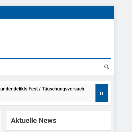
undendelikts Fest / Täuschungsversuch
Hinweise
Aktuelle News
ahme Nach Sexueller Belästigung