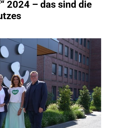
“ 2024 – das sind die
idirektion München: Bundespolizei Kontrolliert Grenzübersch
utzes
irektion München: Schneller Festgenommen Als Die Reise Nac
n Ungarn Mit Auslieferungshaftbefehl Fest
eidirektion München: Ausgesetzte Katze Am Bahnhof Bamber
kt Auf: Schrotthändler Erschleicht Rund 45.000 Euro Sozialleis
ühren Zu Rechtskräftiger Verurteilung Wegen Betrugs
rektion München: Europaweit Gesuchtes Mitglied Einer Krimine
ollstreckt Europäischen Auslieferungshaftbefehl
eidirektion München: Update Zu Den Einsatzmaßnahmen Der B
irektion München: Beinahekollision An Bahnübergang In Aubin
ingriffs In Den Bahnverkehr