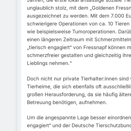
Jahren, die erste lokal ansässige soziale Tie
unglaublich stolz, mit dem „Goldenen Fress
ausgezeichnet zu werden. Mit dem 7.000 Eu
schwierigere Operationen von ca. 10 Tieren
wie beispielsweise Tumoroperationen. Darüb
einen längeren Zeitraum mit Schmerzmitteln 
„tierisch engagiert“ von Fressnapf können 
schmerzfreier gestalten und gleichzeitig ih
Lieblings nehmen.“
Doch nicht nur private Tierhalter:innen sin
Tierheime, die sich ebenfalls oft ausschließ
großen Herausforderung, da sie häufig älter
Betreuung benötigen, aufnehmen.
Um die angespannte Lage besser einordnen z
engagiert“ und der Deutsche Tierschutzbund