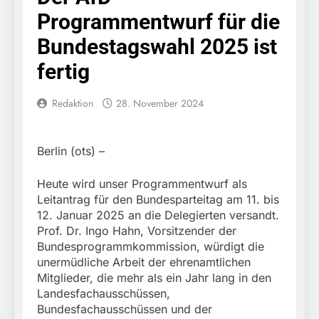
erschleicht rund 45.000
6. August 2026
Programmentwurf für die
Euro Sozialleistungen
Bundespolizeidirektion
Ermittlungen der
München: Europaweit
Bundestagswahl 2025 ist
Finanzkontrolle
gesuchtes Mitglied einer
6. August 2026
Schwarzarbeit führen zu
kriminellen Vereinigung
fertig
Bundespolizeidirektion
rechtskräftiger
geht ins Netz –
München: Update zu den
Verurteilung wegen
Bundespolizei vollstreckt
Einsatzmaßnahmen der
Betrugs
Redaktion
28. November 2024
5. August 2026
europäischen
Bundespolizei in
Bundespolizeidirektion
Auslieferungshaftbefehl
Saarbrücken
München:
Beinahekollision an
5. August 2026
Berlin (ots) –
Bahnübergang in Aubing
Bundespolizeidirektion
/ Bundespolizei ermittelt
München: Couragierte
Heute wird unser Programmentwurf als
wegen gefährlichen
Zeugen halten
5. August 2026
Leitantrag für den Bundesparteitag am 11. bis
Eingriffs in den
Tatverdächtigen fest /
FW-M: Brand in
Bahnverkehr
12. Januar 2025 an die Delegierten versandt.
Mann nach Gleissturz
stillgelegtem
Prof. Dr. Ingo Hahn, Vorsitzender der
verletzt
Bahngebäude
5. August 2026
Bundesprogrammkommission, würdigt die
(Sendling)
HZA-R: Zoll deckt auf:
unermüdliche Arbeit der ehrenamtlichen
Mehr als 17.000
Mitglieder, die mehr als ein Jahr lang in den
Zigaretten in Fahrzeug
4. August 2026
Landesfachausschüssen,
und Anhänger versteckt
Bundespolizeidirektion
Bundesfachausschüssen und der
Kontrolle in Waidhaus