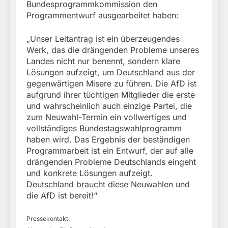
München: Mit dem
Bundesprogrammkommission den
führt zur Sicherstellung
Kraftfahrzeug über die
3. August 2026
Programmentwurf ausgearbeitet haben:
unversteuerter Zigaretten
Grenze
und Einleitung eines
eingereist/Bundespolizei
Steuerstrafverfahrens
„Unser Leitantrag ist ein überzeugendes
stellt Auto sicher
Werk, das die drängenden Probleme unseres
Landes nicht nur benennt, sondern klare
Lösungen aufzeigt, um Deutschland aus der
gegenwärtigen Misere zu führen. Die AfD ist
aufgrund ihrer tüchtigen Mitglieder die erste
und wahrscheinlich auch einzige Partei, die
zum Neuwahl-Termin ein vollwertiges und
vollständiges Bundestagswahlprogramm
haben wird. Das Ergebnis der beständigen
Programmarbeit ist ein Entwurf, der auf alle
drängenden Probleme Deutschlands eingeht
und konkrete Lösungen aufzeigt.
Deutschland braucht diese Neuwahlen und
die AfD ist bereit!“
Pressekontakt: