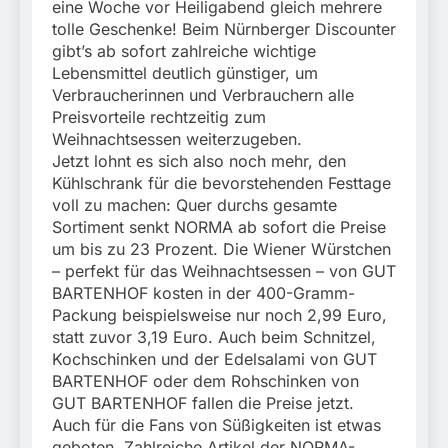
Mehr als 17.000
eine Woche vor Heiligabend gleich mehrere
Zigaretten in Fahrzeug
4. August 2026
tolle Geschenke! Beim Nürnberger Discounter
und Anhänger versteckt
gibt’s ab sofort zahlreiche wichtige
Kontrolle in Waidhaus
Lebensmittel deutlich günstiger, um
führt zur Sicherstellung
Verbraucherinnen und Verbrauchern alle
unversteuerter Zigaretten
und Einleitung eines
Preisvorteile rechtzeitig zum
Steuerstrafverfahrens
Weihnachtsessen weiterzugeben.
Jetzt lohnt es sich also noch mehr, den
Kühlschrank für die bevorstehenden Festtage
voll zu machen: Quer durchs gesamte
Sortiment senkt NORMA ab sofort die Preise
um bis zu 23 Prozent. Die Wiener Würstchen
– perfekt für das Weihnachtsessen – von GUT
BARTENHOF kosten in der 400-Gramm-
Packung beispielsweise nur noch 2,99 Euro,
statt zuvor 3,19 Euro. Auch beim Schnitzel,
Kochschinken und der Edelsalami von GUT
BARTENHOF oder dem Rohschinken von
GUT BARTENHOF fallen die Preise jetzt.
Auch für die Fans von Süßigkeiten ist etwas
geboten. Zahlreiche Artikel der NORMA-