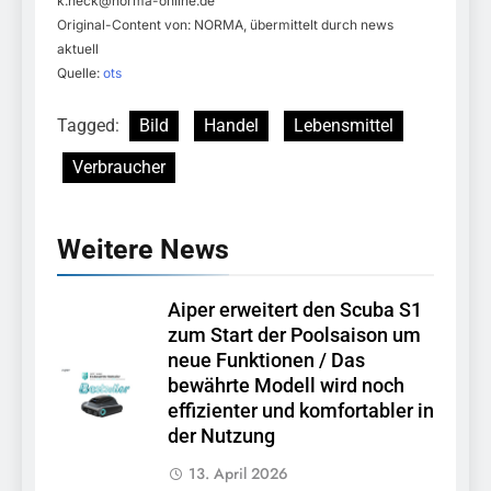
k.heck@norma-online.de
Original-Content von: NORMA, übermittelt durch news
aktuell
Quelle:
ots
Tagged:
Bild
Handel
Lebensmittel
Verbraucher
Weitere News
Aiper erweitert den Scuba S1
zum Start der Poolsaison um
neue Funktionen / Das
bewährte Modell wird noch
effizienter und komfortabler in
der Nutzung
13. April 2026