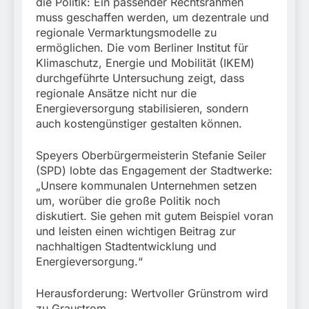
München:
die Politik: Ein passender Rechtsrahmen
Beinahekollision an
muss geschaffen werden, um dezentrale und
5. August 2026
Bahnübergang in Aubing
regionale Vermarktungsmodelle zu
/ Bundespolizei ermittelt
ermöglichen. Die vom Berliner Institut für
wegen gefährlichen
Klimaschutz, Energie und Mobilität (IKEM)
Eingriffs in den
durchgeführte Untersuchung zeigt, dass
Bahnverkehr
regionale Ansätze nicht nur die
Energieversorgung stabilisieren, sondern
auch kostengünstiger gestalten können.
Speyers Oberbürgermeisterin Stefanie Seiler
(SPD) lobte das Engagement der Stadtwerke:
„Unsere kommunalen Unternehmen setzen
um, worüber die große Politik noch
diskutiert. Sie gehen mit gutem Beispiel voran
und leisten einen wichtigen Beitrag zur
nachhaltigen Stadtentwicklung und
Energieversorgung.“
Herausforderung: Wertvoller Grünstrom wird
zu Graustrom