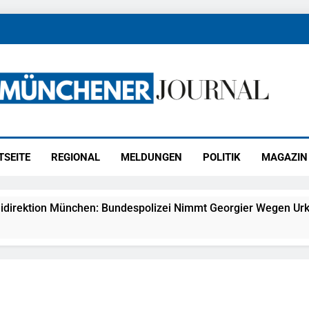
ener Journal
ünchen
TSEITE
REGIONAL
MELDUNGEN
POLITIK
MAGAZIN
idirektion München: Bundespolizei Nimmt Georgier Wegen Urk
27) Schmuckdiebstahl Aus Versandpaket – Polizei Bittet Um 
eidirektion München: Notruf Per Knopfdruck / Schnelle Festn