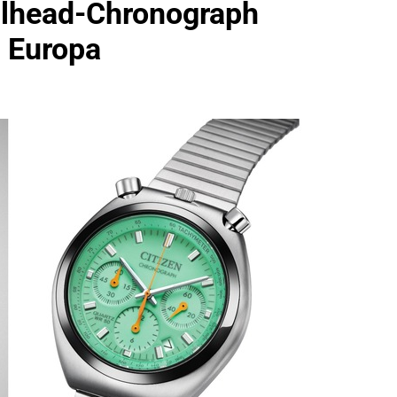
ullhead-Chronograph
idirektion München: Bundespolizei Kontrolliert Grenzübersch
h Europa
irektion München: Schneller Festgenommen Als Die Reise Nac
n Ungarn Mit Auslieferungshaftbefehl Fest
eidirektion München: Ausgesetzte Katze Am Bahnhof Bamber
kt Auf: Schrotthändler Erschleicht Rund 45.000 Euro Sozialleis
ühren Zu Rechtskräftiger Verurteilung Wegen Betrugs
rektion München: Europaweit Gesuchtes Mitglied Einer Krimine
ollstreckt Europäischen Auslieferungshaftbefehl
eidirektion München: Update Zu Den Einsatzmaßnahmen Der B
irektion München: Beinahekollision An Bahnübergang In Aubin
ingriffs In Den Bahnverkehr