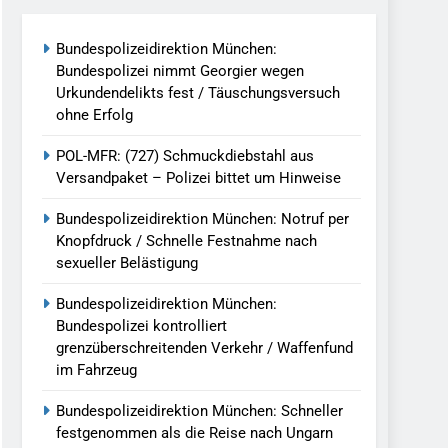
reitenden Verkehr / Waffenfund Im
Bundespolizeidirektion München:
Bundespolizei nimmt Georgier wegen
h Ungarn Beendet / Bundespolizei Nimmt
Urkundendelikts fest / Täuschungsversuch
ohne Erfolg
g Aufgefunden – Tierheim Übernimmt
POL-MFR: (727) Schmuckdiebstahl aus
Versandpaket – Polizei bittet um Hinweise
tungen Ermittlungen Der Finanzkontrolle
Bundespolizeidirektion München: Notruf per
Knopfdruck / Schnelle Festnahme nach
sexueller Belästigung
llen Vereinigung Geht Ins Netz –
Bundespolizeidirektion München:
Bundespolizei kontrolliert
grenzüberschreitenden Verkehr / Waffenfund
undespolizei In Saarbrücken
im Fahrzeug
g / Bundespolizei Ermittelt Wegen
Bundespolizeidirektion München: Schneller
festgenommen als die Reise nach Ungarn