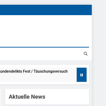
undendelikts Fest / Täuschungsversuch
Hinweise
Aktuelle News
ahme Nach Sexueller Belästigung