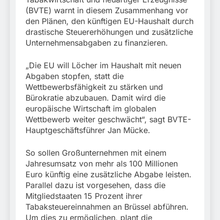
München: Mit dem
führt zur Sicherstellung
(BVTE) warnt in diesem Zusammenhang vor
Kraftfahrzeug über die
3. August 2026
unversteuerter Zigaretten
Grenze
den Plänen, den künftigen EU-Haushalt durch
und Einleitung eines
eingereist/Bundespolizei
drastische Steuererhöhungen und zusätzliche
Steuerstrafverfahrens
stellt Auto sicher
Unternehmensabgaben zu finanzieren.
„Die EU will Löcher im Haushalt mit neuen
Abgaben stopfen, statt die
Wettbewerbsfähigkeit zu stärken und
Bürokratie abzubauen. Damit wird die
europäische Wirtschaft im globalen
Wettbewerb weiter geschwächt“, sagt BVTE-
Hauptgeschäftsführer Jan Mücke.
So sollen Großunternehmen mit einem
Jahresumsatz von mehr als 100 Millionen
Euro künftig eine zusätzliche Abgabe leisten.
Parallel dazu ist vorgesehen, dass die
Mitgliedstaaten 15 Prozent ihrer
Tabaksteuereinnahmen an Brüssel abführen.
Um dies zu ermöglichen, plant die