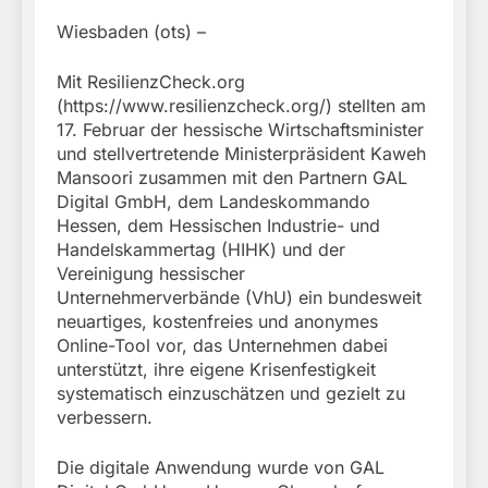
München: Bundespolizei
begleitet Fußballfans
3. August 2026
Wiesbaden (ots) –
nach Einsatz am
Bahnhof Dachau
Mit ResilienzCheck.org
(https://www.resilienzcheck.org/) stellten am
17. Februar der hessische Wirtschaftsminister
und stellvertretende Ministerpräsident Kaweh
Mansoori zusammen mit den Partnern GAL
Digital GmbH, dem Landeskommando
Hessen, dem Hessischen Industrie- und
Handelskammertag (HIHK) und der
Vereinigung hessischer
Unternehmerverbände (VhU) ein bundesweit
neuartiges, kostenfreies und anonymes
Online-Tool vor, das Unternehmen dabei
unterstützt, ihre eigene Krisenfestigkeit
systematisch einzuschätzen und gezielt zu
verbessern.
Die digitale Anwendung wurde von GAL