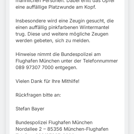
männlichen Personen. Dabei erlitt das Opfer
München: Mit dem
führt zur Sicherstellung
Kraftfahrzeug über die
eine auffällige Platzwunde am Kopf.
3. August 2026
unversteuerter Zigaretten
Grenze
und Einleitung eines
eingereist/Bundespolizei
Insbesondere wird eine Zeugin gesucht, die
Steuerstrafverfahrens
stellt Auto sicher
einen auffällig pinkfarbenen Wintermantel
trug. Diese und weitere mögliche Zeugen
werden gebeten, sich zu melden.
Hinweise nimmt die Bundespolizei am
Flughafen München unter der Telefonnummer
089 97307 7000 entgegen.
Vielen Dank für Ihre Mithilfe!
Rückfragen bitte an:
Stefan Bayer
Bundespolizei Flughafen München
Nordallee 2 – 85356 München-Flughafen