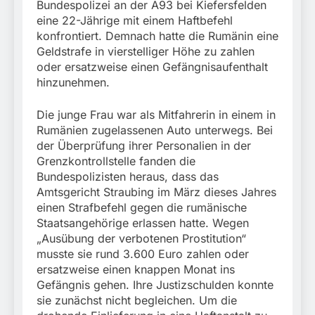
Schrotthändler
fest
Bundespolizei an der A93 bei Kiefersfelden
Fundtier
erschleicht rund 45.000
6. August 2026
eine 22-Jährige mit einem Haftbefehl
Euro Sozialleistungen
konfrontiert. Demnach hatte die Rumänin eine
Ermittlungen der
Geldstrafe in vierstelliger Höhe zu zahlen
Finanzkontrolle
oder ersatzweise einen Gefängnisaufenthalt
Schwarzarbeit führen zu
rechtskräftiger
hinzunehmen.
Verurteilung wegen
Betrugs
Die junge Frau war als Mitfahrerin in einem in
Rumänien zugelassenen Auto unterwegs. Bei
der Überprüfung ihrer Personalien in der
Grenzkontrollstelle fanden die
Bundespolizisten heraus, dass das
Amtsgericht Straubing im März dieses Jahres
einen Strafbefehl gegen die rumänische
Staatsangehörige erlassen hatte. Wegen
„Ausübung der verbotenen Prostitution“
musste sie rund 3.600 Euro zahlen oder
ersatzweise einen knappen Monat ins
Gefängnis gehen. Ihre Justizschulden konnte
sie zunächst nicht begleichen. Um die