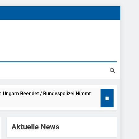
h Ungarn Beendet / Bundespolizei Nimmt
g Aufgefunden – Tierheim Übernimmt
Aktuelle News
tungen Ermittlungen Der Finanzkontrolle