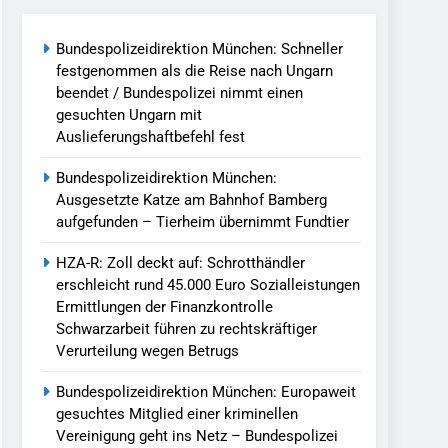
Bundespolizeidirektion München: Schneller
llen Vereinigung Geht Ins Netz –
festgenommen als die Reise nach Ungarn
beendet / Bundespolizei nimmt einen
gesuchten Ungarn mit
undespolizei In Saarbrücken
Auslieferungshaftbefehl fest
g / Bundespolizei Ermittelt Wegen
Bundespolizeidirektion München:
Ausgesetzte Katze am Bahnhof Bamberg
aufgefunden – Tierheim übernimmt Fundtier
en Fest / Mann Nach Gleissturz Verletzt
HZA-R: Zoll deckt auf: Schrotthändler
erschleicht rund 45.000 Euro Sozialleistungen
Ermittlungen der Finanzkontrolle
Schwarzarbeit führen zu rechtskräftiger
ersteckt Kontrolle In Waidhaus Führt
Verurteilung wegen Betrugs
verfahrens
Bundespolizeidirektion München: Europaweit
ngereist/Bundespolizei Stellt Auto
gesuchtes Mitglied einer kriminellen
Vereinigung geht ins Netz – Bundespolizei