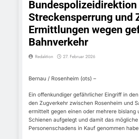
Bundespolizeidirektio
Schwarzarbeit F
6. August 2026
Streckensperrung und 
Bundespolizeidi
Bundespolizei V
Ermittlungen wegen gefä
6. August 2026
Bundespoliz
Bahnverkehr
5. August 2026
Bundespolizeid
Redaktion
27. Februar 2026
Gefährlichen E
5. August 2026
Bundespoliz
Bernau / Rosenheim (ots) –
5. August 2026
FW-M: Brand
Ein offenkundiger gefährlicher Eingriff in 
5. August 2026
den Zugverkehr zwischen Rosenheim und Sa
HZA-R: Zoll Deck
Zur Sicherstellu
ermittelt gegen einen oder mehrere bislang 
4. August 2026
Schienen aufgelegt und damit das mögliche 
Bundespolize
Personenschadens in Kauf genommen habe
Sicher
3. August 2026