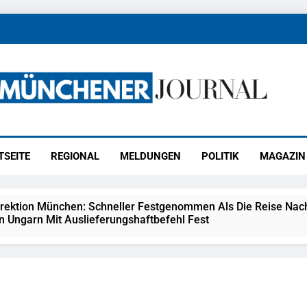
ener Journal
ünchen
TSEITE
REGIONAL
MELDUNGEN
POLITIK
MAGAZIN
irektion München: Schneller Festgenommen Als Die Reise Nac
n Ungarn Mit Auslieferungshaftbefehl Fest
eidirektion München: Ausgesetzte Katze Am Bahnhof Bamber
kt Auf: Schrotthändler Erschleicht Rund 45.000 Euro Sozialleis