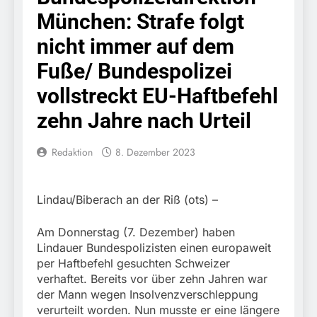
erschleicht rund 45.000
6. August 2026
München: Strafe folgt
Euro Sozialleistungen
Bundespolizeidirektion
Ermittlungen der
München: Europaweit
nicht immer auf dem
Finanzkontrolle
gesuchtes Mitglied einer
6. August 2026
Schwarzarbeit führen zu
kriminellen Vereinigung
Fuße/ Bundespolizei
Bundespolizeidirektion
rechtskräftiger
geht ins Netz –
München: Update zu den
Verurteilung wegen
vollstreckt EU-Haftbefehl
Bundespolizei vollstreckt
Einsatzmaßnahmen der
Betrugs
5. August 2026
europäischen
Bundespolizei in
zehn Jahre nach Urteil
Bundespolizeidirektion
Auslieferungshaftbefehl
Saarbrücken
München:
Beinahekollision an
5. August 2026
Redaktion
8. Dezember 2023
Bahnübergang in Aubing
Bundespolizeidirektion
/ Bundespolizei ermittelt
München: Couragierte
wegen gefährlichen
Zeugen halten
5. August 2026
Eingriffs in den
Lindau/Biberach an der Riß (ots) –
Tatverdächtigen fest /
FW-M: Brand in
Bahnverkehr
Mann nach Gleissturz
stillgelegtem
Am Donnerstag (7. Dezember) haben
verletzt
Bahngebäude
5. August 2026
Lindauer Bundespolizisten einen europaweit
(Sendling)
HZA-R: Zoll deckt auf:
per Haftbefehl gesuchten Schweizer
Mehr als 17.000
verhaftet. Bereits vor über zehn Jahren war
Zigaretten in Fahrzeug
4. August 2026
der Mann wegen Insolvenzverschleppung
und Anhänger versteckt
Bundespolizeidirektion
verurteilt worden. Nun musste er eine längere
Kontrolle in Waidhaus