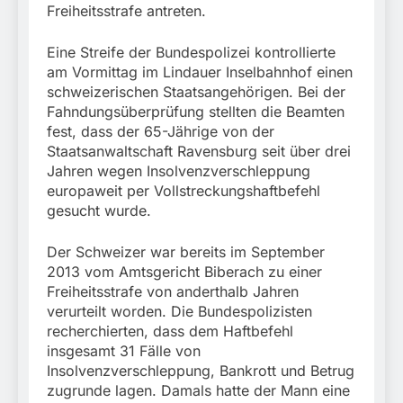
München: Mit dem
Freiheitsstrafe antreten.
führt zur Sicherstellung
Kraftfahrzeug über die
3. August 2026
unversteuerter Zigaretten
Grenze
und Einleitung eines
Eine Streife der Bundespolizei kontrollierte
eingereist/Bundespolizei
Steuerstrafverfahrens
stellt Auto sicher
am Vormittag im Lindauer Inselbahnhof einen
schweizerischen Staatsangehörigen. Bei der
Fahndungsüberprüfung stellten die Beamten
fest, dass der 65-Jährige von der
Staatsanwaltschaft Ravensburg seit über drei
Jahren wegen Insolvenzverschleppung
europaweit per Vollstreckungshaftbefehl
gesucht wurde.
Der Schweizer war bereits im September
2013 vom Amtsgericht Biberach zu einer
Freiheitsstrafe von anderthalb Jahren
verurteilt worden. Die Bundespolizisten
recherchierten, dass dem Haftbefehl
insgesamt 31 Fälle von
Insolvenzverschleppung, Bankrott und Betrug
zugrunde lagen. Damals hatte der Mann eine