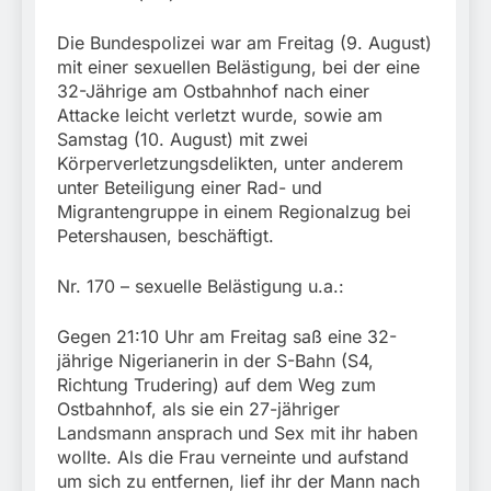
München:
Beinahekollision an
5. August 2026
Die Bundespolizei war am Freitag (9. August)
Bahnübergang in Aubing
/ Bundespolizei ermittelt
mit einer sexuellen Belästigung, bei der eine
wegen gefährlichen
32-Jährige am Ostbahnhof nach einer
Eingriffs in den
Attacke leicht verletzt wurde, sowie am
Bahnverkehr
Samstag (10. August) mit zwei
Körperverletzungsdelikten, unter anderem
unter Beteiligung einer Rad- und
Migrantengruppe in einem Regionalzug bei
Petershausen, beschäftigt.
Nr. 170 – sexuelle Belästigung u.a.:
Gegen 21:10 Uhr am Freitag saß eine 32-
jährige Nigerianerin in der S-Bahn (S4,
Richtung Trudering) auf dem Weg zum
Ostbahnhof, als sie ein 27-jähriger
Landsmann ansprach und Sex mit ihr haben
wollte. Als die Frau verneinte und aufstand
um sich zu entfernen, lief ihr der Mann nach