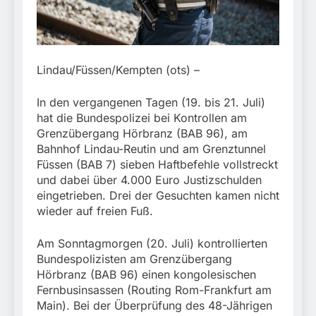
München:
Beinahekollision an
5. August 2026
Bahnübergang in Aubing
/ Bundespolizei ermittelt
wegen gefährlichen
Eingriffs in den
Lindau/Füssen/Kempten (ots) –
Bahnverkehr
In den vergangenen Tagen (19. bis 21. Juli)
hat die Bundespolizei bei Kontrollen am
Grenzübergang Hörbranz (BAB 96), am
Bahnhof Lindau-Reutin und am Grenztunnel
Füssen (BAB 7) sieben Haftbefehle vollstreckt
und dabei über 4.000 Euro Justizschulden
eingetrieben. Drei der Gesuchten kamen nicht
wieder auf freien Fuß.
Am Sonntagmorgen (20. Juli) kontrollierten
Bundespolizisten am Grenzübergang
Hörbranz (BAB 96) einen kongolesischen
Fernbusinsassen (Routing Rom-Frankfurt am
Main). Bei der Überprüfung des 48-Jährigen