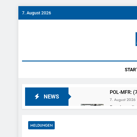
Skip
7. August 2026
to
content
Münch
News Rund Um M
STAR
POL-MFR: (7
NEWS
7. August 2026
Bundespoliz
7. August 2026
Bundespolize
MELDUNGEN
Fahrzeug
7. August 2026