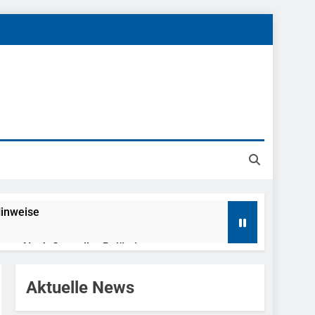
Hinweise
ahme Nach Sexueller Belästigung
reitenden Verkehr / Waffenfund Im
Aktuelle News