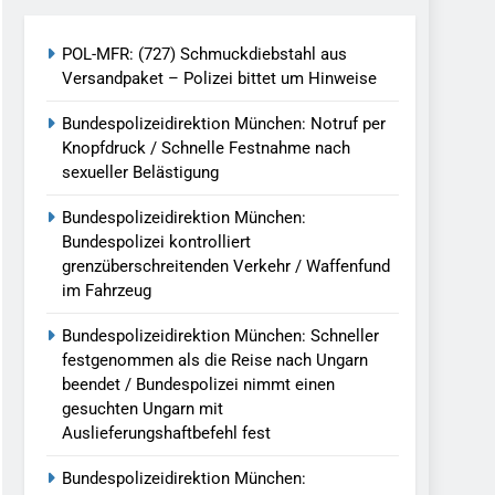
h Ungarn Beendet / Bundespolizei Nimmt
POL-MFR: (727) Schmuckdiebstahl aus
Versandpaket – Polizei bittet um Hinweise
g Aufgefunden – Tierheim Übernimmt
Bundespolizeidirektion München: Notruf per
Knopfdruck / Schnelle Festnahme nach
tungen Ermittlungen Der Finanzkontrolle
sexueller Belästigung
Bundespolizeidirektion München:
llen Vereinigung Geht Ins Netz –
Bundespolizei kontrolliert
grenzüberschreitenden Verkehr / Waffenfund
im Fahrzeug
undespolizei In Saarbrücken
Bundespolizeidirektion München: Schneller
festgenommen als die Reise nach Ungarn
g / Bundespolizei Ermittelt Wegen
beendet / Bundespolizei nimmt einen
gesuchten Ungarn mit
Auslieferungshaftbefehl fest
en Fest / Mann Nach Gleissturz Verletzt
Bundespolizeidirektion München: