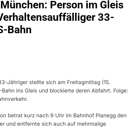
 München: Person im Gleis
irektion München: Schneller Festgenommen Als Die Reise Nac
n Ungarn Mit Auslieferungshaftbefehl Fest
erhaltensauffälliger 33-
 S-Bahn
eidirektion München: Ausgesetzte Katze Am Bahnhof Bamber
kt Auf: Schrotthändler Erschleicht Rund 45.000 Euro Sozialleis
ühren Zu Rechtskräftiger Verurteilung Wegen Betrugs
rektion München: Europaweit Gesuchtes Mitglied Einer Krimine
ollstreckt Europäischen Auslieferungshaftbefehl
33-Jähriger stellte sich am Freitagmittag (15.
eidirektion München: Update Zu Den Einsatzmaßnahmen Der B
ahn ins Gleis und blockierte deren Abfahrt. Folge:
ahnverkehr.
irektion München: Beinahekollision An Bahnübergang In Aubin
ingriffs In Den Bahnverkehr
ion betrat kurz nach 9 Uhr im Bahnhof Planegg den
 er und entfernte sich auch auf mehrmalige
eidirektion München: Couragierte Zeugen Halten Tatverdächtig