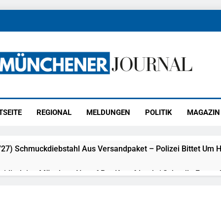
ener Journal
ünchen
TSEITE
REGIONAL
MELDUNGEN
POLITIK
MAGAZIN
27) Schmuckdiebstahl Aus Versandpaket – Polizei Bittet Um 
eidirektion München: Notruf Per Knopfdruck / Schnelle Festn
idirektion München: Bundespolizei Kontrolliert Grenzübersch