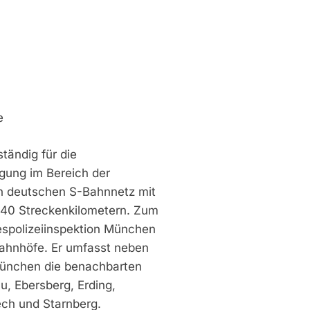
e
tändig für die
lgung im Bereich der
n deutschen S-Bahnnetz mit
440 Streckenkilometern. Zum
espolizeiinspektion München
Bahnhöfe. Er umfasst neben
München die benachbarten
, Ebersberg, Erding,
ech und Starnberg.