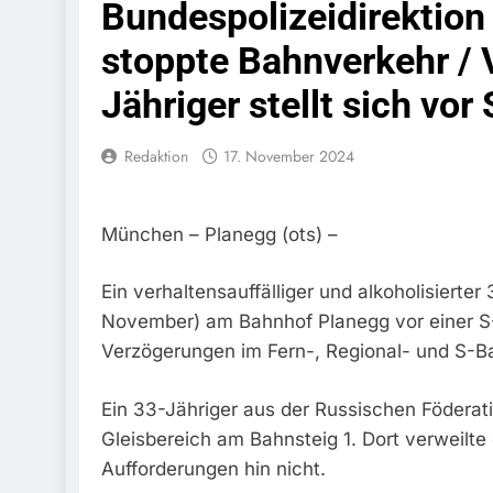
Bundespolizeidirektion
Bundespolizeid
Einen Gesuchte
stoppte Bahnverkehr / V
6. August 2026
Jähriger stellt sich vor
Bundespoliz
Fundtier
6. August 2026
Redaktion
17. November 2024
HZA-R: Zoll Dec
Schwarzarbeit F
6. August 2026
München – Planegg (ots) –
Bundespolizeidi
Bundespolizei V
6. August 2026
Ein verhaltensauffälliger und alkoholisierter 
Bundespoliz
November) am Bahnhof Planegg vor einer S-B
5. August 2026
Verzögerungen im Fern-, Regional- und S-B
Bundespolizeid
Gefährlichen E
Ein 33-Jähriger aus der Russischen Föderat
5. August 2026
Gleisbereich am Bahnsteig 1. Dort verweilte
Bundespoliz
5. August 2026
Aufforderungen hin nicht.