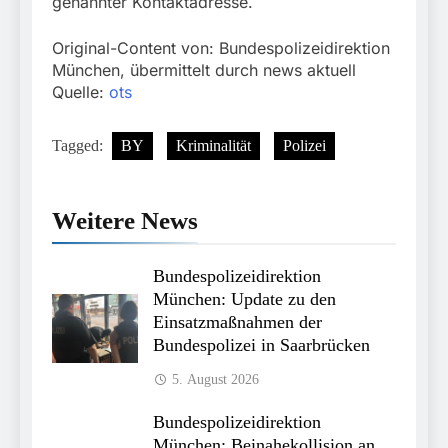
genannter Kontaktadresse.
Original-Content von: Bundespolizeidirektion
München, übermittelt durch news aktuell
Quelle:
ots
Tagged:
BY
Kriminalität
Polizei
Weitere News
Bundespolizeidirektion
München: Update zu den
Einsatzmaßnahmen der
Bundespolizei in Saarbrücken
5. August 2026
Bundespolizeidirektion
München: Beinahekollision an