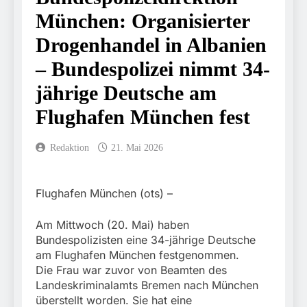
5. August 2026
Tatverdächtigen fest / Mann
München: Organisierter
FW-M: Brand in
nach Gleissturz verletzt
stillgelegtem
Drogenhandel in Albanien
Bahngebäude (Sendling)
5. August 2026
HZA-R: Zoll deckt auf:
– Bundespolizei nimmt 34-
Mehr als 17.000 Zigaretten
jährige Deutsche am
in Fahrzeug und Anhänger
4. August 2026
versteckt Kontrolle in
Bundespolizeidirektion
Flughafen München fest
Waidhaus führt zur
München: Mit dem
Sicherstellung unversteuerter
Kraftfahrzeug über die
Zigaretten und Einleitung
3. August 2026
Grenze
Redaktion
21. Mai 2026
eines Steuerstrafverfahrens
Bundespolizeidirektion
eingereist/Bundespolizei
München: Unerlaubte
stellt Auto sicher
Einreise mit dem
3. August 2026
Kraftfahrzeug/Bundespolizei
Flughafen München (ots) –
FW-M:
weist Beschuldigten nach
Wochenendrückblick der
Moldau zurück
Feuerwehr München für
Am Mittwoch (20. Mai) haben
3. August 2026
den 31. Juli bis 2. August
Bundespolizeidirektion
Bundespolizisten eine 34-jährige Deutsche
2026
München: Bundespolizei
am Flughafen München festgenommen.
begleitet Fußballfans nach
3. August 2026
Die Frau war zuvor von Beamten des
Einsatz am Bahnhof
FW-M: Technische
Landeskriminalamts Bremen nach München
Dachau
Rettung in
überstellt worden. Sie hat eine
Tiefgaragenzufahrt