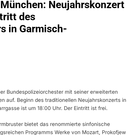
n München: Neujahrskonzert
idirektion München: Bundespolizei Kontrolliert Grenzübersch
ritt des
s in Garmisch-
irektion München: Schneller Festgenommen Als Die Reise Nac
n Ungarn Mit Auslieferungshaftbefehl Fest
eidirektion München: Ausgesetzte Katze Am Bahnhof Bamber
kt Auf: Schrotthändler Erschleicht Rund 45.000 Euro Sozialleis
ühren Zu Rechtskräftiger Verurteilung Wegen Betrugs
rektion München: Europaweit Gesuchtes Mitglied Einer Krimine
ollstreckt Europäischen Auslieferungshaftbefehl
ner Bundespolizeiorchester mit seiner erweiterten
auf. Beginn des traditionellen Neujahrskonzerts in
eidirektion München: Update Zu Den Einsatzmaßnahmen Der B
rgasse ist um 18:00 Uhr. Der Eintritt ist frei.
irektion München: Beinahekollision An Bahnübergang In Aubin
Armbruster bietet das renommierte sinfonische
ingriffs In Den Bahnverkehr
gsreichen Programms Werke von Mozart, Prokofjew