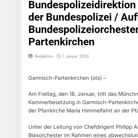
Bundespolizeidirektio
Bundespolize
Fahrzeug
der Bundespolizei / Auft
7. August 2026
Bundespolizeiorchester
Bundespolizeid
Einen Gesuchte
Partenkirchen
6. August 2026
Bundespoliz
Fundtier
Redaktion
1. Januar 2026
6. August 2026
HZA-R: Zoll Dec
Schwarzarbeit F
Garmisch-Partenkirchen (ots) –
6. August 2026
Bundespolizeidi
Bundespolizei V
Am Freitag, den 16. Januar, tritt das Münch
6. August 2026
Kammerbesetzung in Garmisch-Partenkirchen 
Bundespoliz
der Pfarrkirche Maria Himmelfahrt an der Pfar
5. August 2026
Bundespolizeid
Unter der Leitung von Chefdirigent Philipp 
Gefährlichen E
Blasorchester im Rahmen eines abwechslun
5. August 2026