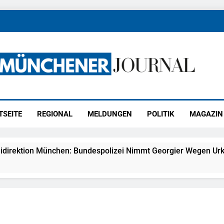
ener Journal
ünchen
TSEITE
REGIONAL
MELDUNGEN
POLITIK
MAGAZIN
idirektion München: Bundespolizei Nimmt Georgier Wegen Urk
27) Schmuckdiebstahl Aus Versandpaket – Polizei Bittet Um 
eidirektion München: Notruf Per Knopfdruck / Schnelle Festn