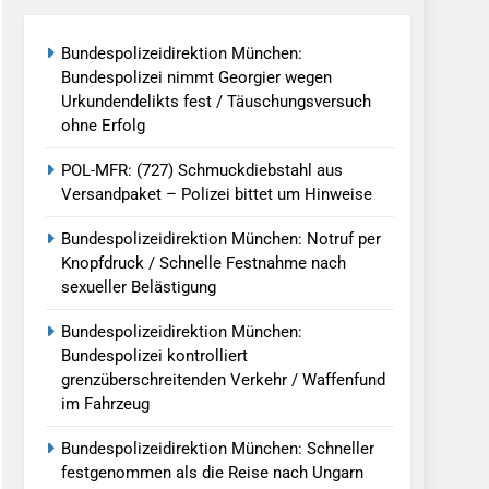
reitenden Verkehr / Waffenfund Im
Bundespolizeidirektion München:
Bundespolizei nimmt Georgier wegen
h Ungarn Beendet / Bundespolizei Nimmt
Urkundendelikts fest / Täuschungsversuch
ohne Erfolg
g Aufgefunden – Tierheim Übernimmt
POL-MFR: (727) Schmuckdiebstahl aus
Versandpaket – Polizei bittet um Hinweise
tungen Ermittlungen Der Finanzkontrolle
Bundespolizeidirektion München: Notruf per
Knopfdruck / Schnelle Festnahme nach
sexueller Belästigung
llen Vereinigung Geht Ins Netz –
Bundespolizeidirektion München:
Bundespolizei kontrolliert
grenzüberschreitenden Verkehr / Waffenfund
undespolizei In Saarbrücken
im Fahrzeug
g / Bundespolizei Ermittelt Wegen
Bundespolizeidirektion München: Schneller
festgenommen als die Reise nach Ungarn