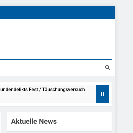
undendelikts Fest / Täuschungsversuch
Hinweise
Aktuelle News
ahme Nach Sexueller Belästigung