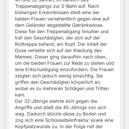
München: Mit dem
führt zur Sicherstellung
Treppenabgangs zur S-Bahn auf. Nach
Kraftfahrzeug über die
3. August 2026
unversteuerter Zigaretten
Grenze
bisherigen Erkenntnissen stieß eine der
und Einleitung eines
eingereist/Bundespolizei
beiden Frauen versehentlich gegen eine auf
Steuerstrafverfahrens
stellt Auto sicher
dem Geländer abgestellte Getränkedose.
Diese fiel den Treppenabgang hinunter und
traf den Geschädigten, der sich auf der
Rolltreppe befand, am Kopf. Der Inhalt der
Dose verteilte sich auf der Kleidung des
Mannes. Dieser ging daraufhin nach oben,
um die beiden Frauen zur Rede zu stellen und
eine Entschuldigung einzufordern. Die Frauen
zeigten sich jedoch wenig einsichtig. Sie
griffen den Geschädigten körperlich an,
wobei es zu mehreren Schlägen und Tritten
kam.
Der 32-Jährige wehrte sich gegen die
Angriffe und stieß die 45-Jährige von sich
weg. Dadurch stürzte diese zu Boden und
zog sich eine Schlüsselbeinfraktur sowie eine
Kopfplatzwunde zu. In der Folge rief der