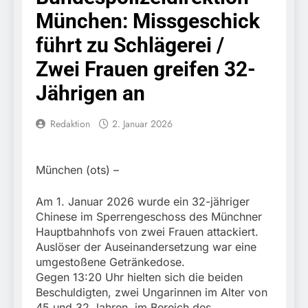
erschleicht rund 45.000
6. August 2026
München: Missgeschick
Euro Sozialleistungen
Bundespolizeidirektion
Ermittlungen der
München: Europaweit
führt zu Schlägerei /
Finanzkontrolle
gesuchtes Mitglied einer
6. August 2026
Schwarzarbeit führen zu
kriminellen Vereinigung
Zwei Frauen greifen 32-
Bundespolizeidirektion
rechtskräftiger
geht ins Netz –
München: Update zu den
Verurteilung wegen
Jährigen an
Bundespolizei vollstreckt
Einsatzmaßnahmen der
Betrugs
5. August 2026
europäischen
Bundespolizei in
Bundespolizeidirektion
Auslieferungshaftbefehl
Saarbrücken
Redaktion
2. Januar 2026
München:
Beinahekollision an
5. August 2026
Bahnübergang in Aubing
Bundespolizeidirektion
/ Bundespolizei ermittelt
München (ots) –
München: Couragierte
wegen gefährlichen
Zeugen halten
5. August 2026
Eingriffs in den
Tatverdächtigen fest /
Am 1. Januar 2026 wurde ein 32-jähriger
FW-M: Brand in
Bahnverkehr
Mann nach Gleissturz
Chinese im Sperrengeschoss des Münchner
stillgelegtem
verletzt
Hauptbahnhofs von zwei Frauen attackiert.
Bahngebäude
5. August 2026
(Sendling)
Auslöser der Auseinandersetzung war eine
HZA-R: Zoll deckt auf:
umgestoßene Getränkedose.
Mehr als 17.000
Gegen 13:20 Uhr hielten sich die beiden
Zigaretten in Fahrzeug
4. August 2026
und Anhänger versteckt
Beschuldigten, zwei Ungarinnen im Alter von
Bundespolizeidirektion
Kontrolle in Waidhaus
45 und 32 Jahren, im Bereich des