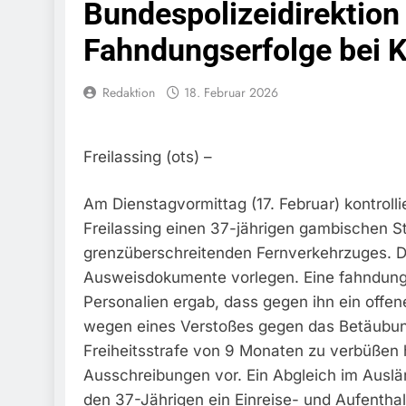
Bundespolizeidirektio
Bundespolize
Fahrzeug
Fahndungserfolge bei 
7. August 2026
Bundespolizeid
Redaktion
18. Februar 2026
Einen Gesuchte
6. August 2026
Bundespoliz
Fundtier
Freilassing (ots) –
6. August 2026
HZA-R: Zoll Dec
Am Dienstagvormittag (17. Februar) kontrolli
Schwarzarbeit F
Freilassing einen 37-jährigen gambischen S
6. August 2026
grenzüberschreitenden Fernverkehrzuges. De
Bundespolizeidi
Bundespolizei V
Ausweisdokumente vorlegen. Eine fahndun
6. August 2026
Personalien ergab, dass gegen ihn ein offen
Bundespoliz
wegen eines Verstoßes gegen das Betäubun
5. August 2026
Freiheitsstrafe von 9 Monaten zu verbüßen 
Bundespolizeid
Ausschreibungen vor. Ein Abgleich im Auslä
Gefährlichen E
den 37-Jährigen ein Einreise- und Aufentha
5. August 2026