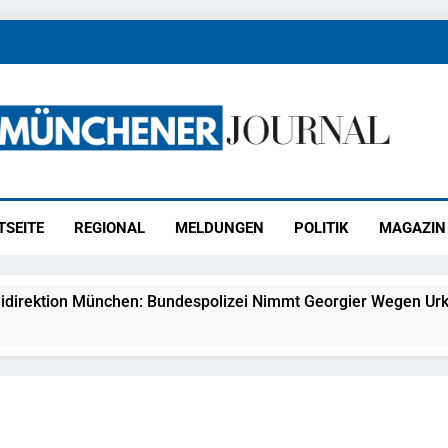
ener Journal
ünchen
TSEITE
REGIONAL
MELDUNGEN
POLITIK
MAGAZIN
idirektion München: Bundespolizei Nimmt Georgier Wegen Urk
27) Schmuckdiebstahl Aus Versandpaket – Polizei Bittet Um 
eidirektion München: Notruf Per Knopfdruck / Schnelle Festn