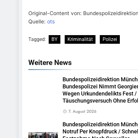
Original-Content von: Bundespolizeidirektio
Quelle:
ots
Tagged:
BY
Kriminalität
Polizei
Weitere News
Bundespolizeidirektion Münch
Bundespolizei Nimmt Georgie
Wegen Urkundendelikts Fest /
Täuschungsversuch Ohne Erfo
7. August 2026
Bundespolizeidirektion Münch
Notruf Per Knopfdruck / Schne