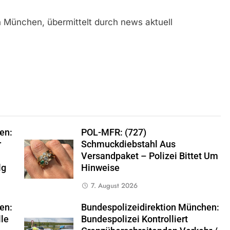
n München, übermittelt durch news aktuell
en:
POL-MFR: (727)
r
Schmuckdiebstahl Aus
Versandpaket – Polizei Bittet Um
lg
Hinweise
7. August 2026
en:
Bundespolizeidirektion München:
lle
Bundespolizei Kontrolliert