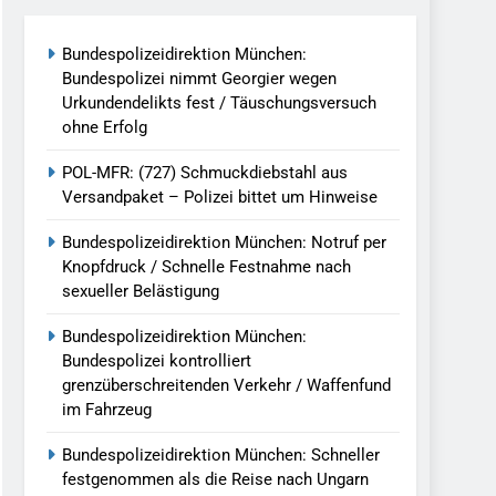
reitenden Verkehr / Waffenfund Im
Bundespolizeidirektion München:
Bundespolizei nimmt Georgier wegen
h Ungarn Beendet / Bundespolizei Nimmt
Urkundendelikts fest / Täuschungsversuch
ohne Erfolg
g Aufgefunden – Tierheim Übernimmt
POL-MFR: (727) Schmuckdiebstahl aus
Versandpaket – Polizei bittet um Hinweise
tungen Ermittlungen Der Finanzkontrolle
Bundespolizeidirektion München: Notruf per
Knopfdruck / Schnelle Festnahme nach
sexueller Belästigung
llen Vereinigung Geht Ins Netz –
Bundespolizeidirektion München:
Bundespolizei kontrolliert
grenzüberschreitenden Verkehr / Waffenfund
undespolizei In Saarbrücken
im Fahrzeug
g / Bundespolizei Ermittelt Wegen
Bundespolizeidirektion München: Schneller
festgenommen als die Reise nach Ungarn