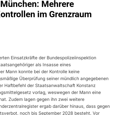
n München: Mehrere
idirektion München: Bundespolizei Kontrolliert Grenzübersch
Kontrollen im Grenzraum
irektion München: Schneller Festgenommen Als Die Reise Nac
n Ungarn Mit Auslieferungshaftbefehl Fest
eidirektion München: Ausgesetzte Katze Am Bahnhof Bamber
kt Auf: Schrotthändler Erschleicht Rund 45.000 Euro Sozialleis
erten Einsatzkräfte der Bundespolizeiinspektion
ühren Zu Rechtskräftiger Verurteilung Wegen Betrugs
taatsangehöriger als Insasse eines
r Mann konnte bei der Kontrolle keine
rektion München: Europaweit Gesuchtes Mitglied Einer Krimine
ollstreckt Europäischen Auslieferungshaftbefehl
gsmäßige Überprüfung seiner mündlich angegebenen
er Haftbefehl der Staatsanwaltschaft Konstanz
eidirektion München: Update Zu Den Einsatzmaßnahmen Der B
gsmittelgesetz vorlag, weswegen der Mann eine
hat. Zudem lagen gegen ihn zwei weitere
irektion München: Beinahekollision An Bahnübergang In Aubin
nderzentralregister ergab darüber hinaus, dass gegen
ingriffs In Den Bahnverkehr
ltsverbot, noch bis September 2028 besteht. Vor