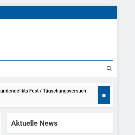
undendelikts Fest / Täuschungsversuch
Hinweise
Aktuelle News
ahme Nach Sexueller Belästigung