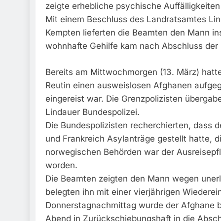
zeigte erhebliche psychische Auffälligkeite
Mit einem Beschluss des Landratsamtes Li
Kempten lieferten die Beamten den Mann ins
wohnhafte Gehilfe kam nach Abschluss der 
Bereits am Mittwochmorgen (13. März) hatt
Reutin einen ausweislosen Afghanen aufgegr
eingereist war. Die Grenzpolizisten übergab
Lindauer Bundespolizei.
Die Bundespolizisten recherchierten, dass 
und Frankreich Asylanträge gestellt hatte, 
norwegischen Behörden war der Ausreisepfl
worden.
Die Beamten zeigten den Mann wegen unerla
belegten ihn mit einer vierjährigen Wiederei
Donnerstagnachmittag wurde der Afghane b
Abend in Zurückschiebungshaft in die Abschi