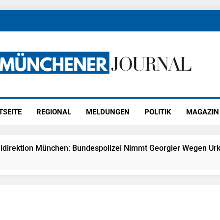
ener Journal
ünchen
TSEITE
REGIONAL
MELDUNGEN
POLITIK
MAGAZIN
idirektion München: Bundespolizei Nimmt Georgier Wegen Urk
27) Schmuckdiebstahl Aus Versandpaket – Polizei Bittet Um 
eidirektion München: Notruf Per Knopfdruck / Schnelle Festn