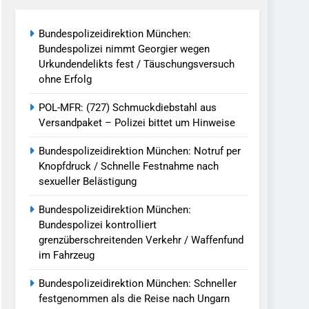
reitenden Verkehr / Waffenfund Im
Bundespolizeidirektion München:
Bundespolizei nimmt Georgier wegen
h Ungarn Beendet / Bundespolizei Nimmt
Urkundendelikts fest / Täuschungsversuch
ohne Erfolg
g Aufgefunden – Tierheim Übernimmt
POL-MFR: (727) Schmuckdiebstahl aus
Versandpaket – Polizei bittet um Hinweise
tungen Ermittlungen Der Finanzkontrolle
Bundespolizeidirektion München: Notruf per
Knopfdruck / Schnelle Festnahme nach
sexueller Belästigung
llen Vereinigung Geht Ins Netz –
Bundespolizeidirektion München:
Bundespolizei kontrolliert
grenzüberschreitenden Verkehr / Waffenfund
undespolizei In Saarbrücken
im Fahrzeug
g / Bundespolizei Ermittelt Wegen
Bundespolizeidirektion München: Schneller
festgenommen als die Reise nach Ungarn