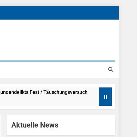
undendelikts Fest / Täuschungsversuch
Hinweise
Aktuelle News
ahme Nach Sexueller Belästigung