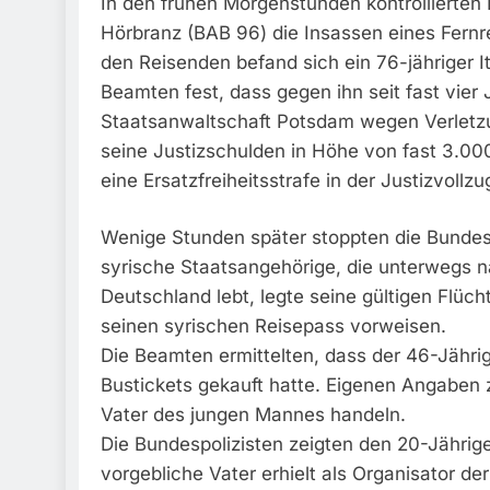
In den frühen Morgenstunden kontrollierte
Hörbranz (BAB 96) die Insassen eines Fernr
den Reisenden befand sich ein 76-jähriger I
Beamten fest, dass gegen ihn seit fast vier 
Staatsanwaltschaft Potsdam wegen Verletzung
seine Justizschulden in Höhe von fast 3.000
eine Ersatzfreiheitsstrafe in der Justizvoll
Wenige Stunden später stoppten die Bundespo
syrische Staatsangehörige, die unterwegs n
Deutschland lebt, legte seine gültigen Flüc
seinen syrischen Reisepass vorweisen.
Die Beamten ermittelten, dass der 46-Jährig
Bustickets gekauft hatte. Eigenen Angaben 
Vater des jungen Mannes handeln.
Die Bundespolizisten zeigten den 20-Jährig
vorgebliche Vater erhielt als Organisator de