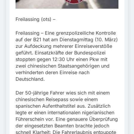
München: Bundespolizei
begleitet Fußballfans
3. August 2026
nach Einsatz am
Bahnhof Dachau
Freilassing (ots) –
Freilassing – Eine grenzpolizeiliche Kontrolle
auf der B21 hat am Dienstagmittag (10. März)
zur Aufdeckung mehrerer Einreiseverstöße
geführt. Einsatzkräfte der Bundespolizei
stoppten gegen 12:30 Uhr einen Pkw mit
zwei chinesischen Staatsangehörigen und
verhinderten deren Einreise nach
Deutschland.
Der 50-jährige Fahrer wies sich mit einem
chinesischen Reisepass sowie einem
spanischen Aufenthaltstitel aus. Zusätzlich
legte er einen internationalen nigerianischen
Führerschein vor. Eine genauere Überprüfung
der eingesetzten Beamten brachte jedoch
schnell Klarheit: Die Fahrerlaubnis entpuppte