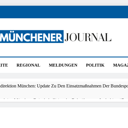
ener Journal
nchen
ITE
REGIONAL
MELDUNGEN
POLITIK
MAGA
idirektion München: Update Zu Den Einsatzmaßnahmen Der Bundespol
irektion München: Beinahekollision An Bahnübergang In Aubing / Bun
en Bahnverkehr
direktion München: Couragierte Zeugen Halten Tatverdächtigen Fest /