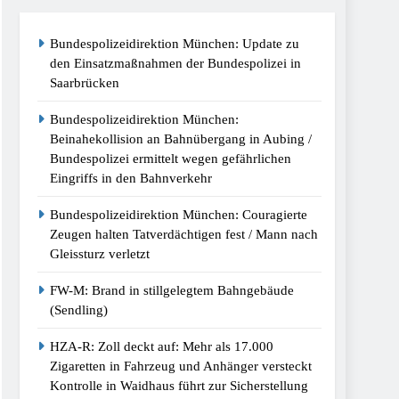
Bundespolizeidirektion München: Update zu
kt Kontrolle In Waidhaus Führt Zur
den Einsatzmaßnahmen der Bundespolizei in
Saarbrücken
/Bundespolizei Stellt Auto Sicher
Bundespolizeidirektion München:
Beinahekollision an Bahnübergang in Aubing /
Bundespolizei ermittelt wegen gefährlichen
espolizei Weist Beschuldigten Nach Moldau
Eingriffs in den Bahnverkehr
Bundespolizeidirektion München: Couragierte
st 2026
Zeugen halten Tatverdächtigen fest / Mann nach
Gleissturz verletzt
tz Am Bahnhof Dachau
FW-M: Brand in stillgelegtem Bahngebäude
(Sendling)
HZA-R: Zoll deckt auf: Mehr als 17.000
Zigaretten in Fahrzeug und Anhänger versteckt
Kontrolle in Waidhaus führt zur Sicherstellung