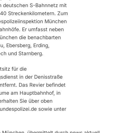
n deutschen S-Bahnnetz mit
440 Streckenkilometern. Zum
espolizeiinspektion München
Bahnhöfe. Er umfasst neben
München die benachbarten
, Ebersberg, Erding,
ech und Starnberg.
itz für die
sdienst in der Denisstraße
tfernt. Das Revier befindet
äume am Hauptbahnhof, in
erhalten Sie über oben
ndespolizei.de sowie unter
n München, übermittelt durch news aktuell