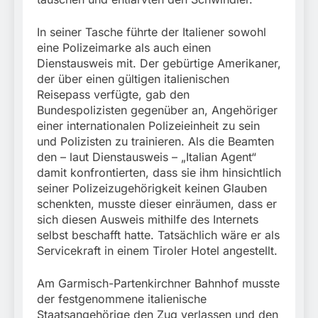
München: Mit dem
führt zur Sicherstellung
Kraftfahrzeug über die
3. August 2026
unversteuerter Zigaretten
Grenze
In seiner Tasche führte der Italiener sowohl
und Einleitung eines
eingereist/Bundespolizei
eine Polizeimarke als auch einen
Steuerstrafverfahrens
stellt Auto sicher
Dienstausweis mit. Der gebürtige Amerikaner,
der über einen gültigen italienischen
Reisepass verfügte, gab den
Bundespolizisten gegenüber an, Angehöriger
einer internationalen Polizeieinheit zu sein
und Polizisten zu trainieren. Als die Beamten
den – laut Dienstausweis – „Italian Agent“
damit konfrontierten, dass sie ihm hinsichtlich
seiner Polizeizugehörigkeit keinen Glauben
schenkten, musste dieser einräumen, dass er
sich diesen Ausweis mithilfe des Internets
selbst beschafft hatte. Tatsächlich wäre er als
Servicekraft in einem Tiroler Hotel angestellt.
Am Garmisch-Partenkirchner Bahnhof musste
der festgenommene italienische
Staatsangehörige den Zug verlassen und den