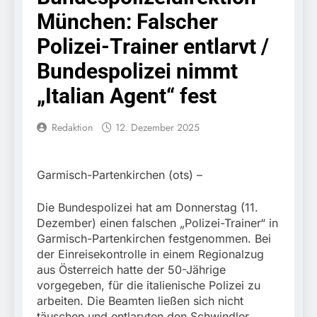
erschleicht rund 45.000
6. August 2026
München: Falscher
Euro Sozialleistungen
Bundespolizeidirektion
Ermittlungen der
München: Europaweit
Polizei-Trainer entlarvt /
Finanzkontrolle
gesuchtes Mitglied einer
6. August 2026
Schwarzarbeit führen zu
kriminellen Vereinigung
Bundespolizei nimmt
Bundespolizeidirektion
rechtskräftiger
geht ins Netz –
München: Update zu den
Verurteilung wegen
„Italian Agent“ fest
Bundespolizei vollstreckt
Einsatzmaßnahmen der
Betrugs
5. August 2026
europäischen
Bundespolizei in
Bundespolizeidirektion
Auslieferungshaftbefehl
Saarbrücken
Redaktion
12. Dezember 2025
München:
Beinahekollision an
5. August 2026
Bahnübergang in Aubing
Bundespolizeidirektion
/ Bundespolizei ermittelt
Garmisch-Partenkirchen (ots) –
München: Couragierte
wegen gefährlichen
Zeugen halten
5. August 2026
Eingriffs in den
Tatverdächtigen fest /
Die Bundespolizei hat am Donnerstag (11.
FW-M: Brand in
Bahnverkehr
Mann nach Gleissturz
Dezember) einen falschen „Polizei-Trainer“ in
stillgelegtem
verletzt
Garmisch-Partenkirchen festgenommen. Bei
Bahngebäude
5. August 2026
(Sendling)
der Einreisekontrolle in einem Regionalzug
HZA-R: Zoll deckt auf:
aus Österreich hatte der 50-Jährige
Mehr als 17.000
vorgegeben, für die italienische Polizei zu
Zigaretten in Fahrzeug
4. August 2026
und Anhänger versteckt
arbeiten. Die Beamten ließen sich nicht
Bundespolizeidirektion
Kontrolle in Waidhaus
täuschen und entlarvten den Schwindler.