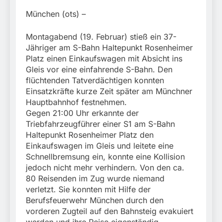
Rettung in
Tiefgaragenzufahrt
31. Juli 2026
München (ots) –
Montagabend (19. Februar) stieß ein 37-
Jähriger am S-Bahn Haltepunkt Rosenheimer
Platz einen Einkaufswagen mit Absicht ins
Gleis vor eine einfahrende S-Bahn. Den
flüchtenden Tatverdächtigen konnten
Einsatzkräfte kurze Zeit später am Münchner
Hauptbahnhof festnehmen.
Gegen 21:00 Uhr erkannte der
Triebfahrzeugführer einer S1 am S-Bahn
Haltepunkt Rosenheimer Platz den
Einkaufswagen im Gleis und leitete eine
Schnellbremsung ein, konnte eine Kollision
jedoch nicht mehr verhindern. Von den ca.
80 Reisenden im Zug wurde niemand
verletzt. Sie konnten mit Hilfe der
Berufsfeuerwehr München durch den
vorderen Zugteil auf den Bahnsteig evakuiert
werden und ihre Reise eigenständig