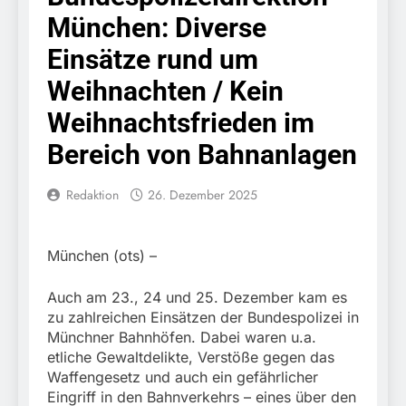
Knopfdruck / Schnelle
7. August 2026
München: Diverse
Festnahme nach
Bundespolizeidirektion
sexueller Belästigung
München: Bundespolizei
Einsätze rund um
kontrolliert
7. August 2026
grenzüberschreitenden
Weihnachten / Kein
Bundespolizeidirektion
Verkehr / Waffenfund im
München: Schneller
Weihnachtsfrieden im
Fahrzeug
festgenommen als die
6. August 2026
Reise nach Ungarn
Bereich von Bahnanlagen
Bundespolizeidirektion
beendet / Bundespolizei
München: Ausgesetzte
nimmt einen gesuchten
Katze am Bahnhof
6. August 2026
Redaktion
26. Dezember 2025
Ungarn mit
Bamberg aufgefunden –
HZA-R: Zoll deckt auf:
Auslieferungshaftbefehl
Tierheim übernimmt
Schrotthändler
fest
Fundtier
erschleicht rund 45.000
6. August 2026
München (ots) –
Euro Sozialleistungen
Bundespolizeidirektion
Ermittlungen der
München: Europaweit
Auch am 23., 24 und 25. Dezember kam es
Finanzkontrolle
gesuchtes Mitglied einer
6. August 2026
Schwarzarbeit führen zu
zu zahlreichen Einsätzen der Bundespolizei in
kriminellen Vereinigung
Bundespolizeidirektion
rechtskräftiger
Münchner Bahnhöfen. Dabei waren u.a.
geht ins Netz –
München: Update zu den
Verurteilung wegen
etliche Gewaltdelikte, Verstöße gegen das
Bundespolizei vollstreckt
Einsatzmaßnahmen der
Betrugs
5. August 2026
europäischen
Waffengesetz und auch ein gefährlicher
Bundespolizei in
Bundespolizeidirektion
Auslieferungshaftbefehl
Eingriff in den Bahnverkehrs – eines über den
Saarbrücken