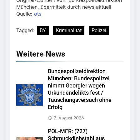
Original-Content von: Bundespolizeidirektion
München, übermittelt durch news aktuell
Quelle:
ots
Tagged:
BY
Kriminalität
Polizei
Weitere News
Bundespolizeidirektion
München: Bundespolizei
nimmt Georgier wegen
Urkundendelikts fest /
Täuschungsversuch ohne
Erfolg
7. August 2026
POL-MFR: (727)
Schmuckdiebstahl aus