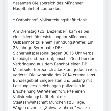
München:
gesamten Gleisbereich des Münchner
Beinahekollision an
5. August 2026
Hauptbahnhof Laufenden.
Bahnübergang in Aubing
/ Bundespolizei ermittelt
wegen gefährlichen
* Ostbahnhof, Vollstreckungshaftbefehl:
Eingriffs in den
Bahnverkehr
Am Dienstag (23. Dezember) kam es bei
einer Identitätsfeststellung im Münchner
Ostbahnhof zu einem Fahndungstreffer. Ein
28-jährige Syrer hatte DB-
Sicherheitspersonal gegen 08:15 Uhr verbal
beleidigt und bedroht; anschließend bei der
Verbringung aus dem Bahnhof einen DB-
Mitarbeiter körperlich attackiert, jedoch nicht
verletzt. Die Kontrolle des 2014 erstmals ins
Bundesgebiet Eingereisten und bislang mit
Leistungserschleichungen polizeilich in
Erscheinung Getretenen förderte einen
Vollstreckungshaftbefehl der
Staatsanwaltschaft München I zu Tage.
Wegen diverser „Schwarzfahrten“ war zu