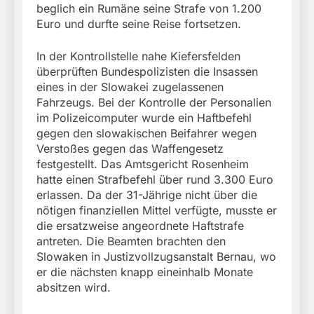
München:
beglich ein Rumäne seine Strafe von 1.200
Beinahekollision an
5. August 2026
Euro und durfte seine Reise fortsetzen.
Bahnübergang in Aubing
/ Bundespolizei ermittelt
wegen gefährlichen
In der Kontrollstelle nahe Kiefersfelden
Eingriffs in den
überprüften Bundespolizisten die Insassen
Bahnverkehr
eines in der Slowakei zugelassenen
Fahrzeugs. Bei der Kontrolle der Personalien
im Polizeicomputer wurde ein Haftbefehl
gegen den slowakischen Beifahrer wegen
Verstoßes gegen das Waffengesetz
festgestellt. Das Amtsgericht Rosenheim
hatte einen Strafbefehl über rund 3.300 Euro
erlassen. Da der 31-Jährige nicht über die
nötigen finanziellen Mittel verfügte, musste er
die ersatzweise angeordnete Haftstrafe
antreten. Die Beamten brachten den
Slowaken in Justizvollzugsanstalt Bernau, wo
er die nächsten knapp eineinhalb Monate
absitzen wird.