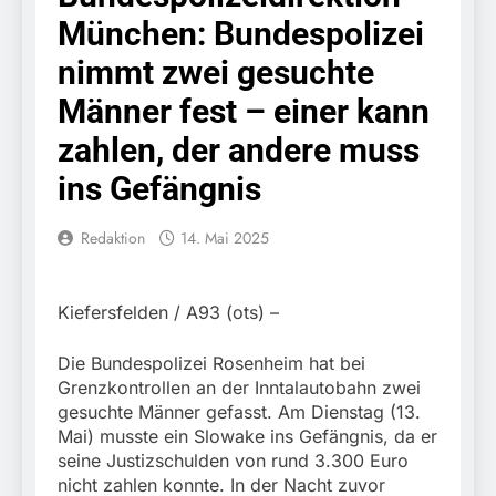
Knopfdruck / Schnelle
7. August 2026
München: Bundespolizei
Festnahme nach
Bundespolizeidirektion
sexueller Belästigung
München: Bundespolizei
nimmt zwei gesuchte
kontrolliert
7. August 2026
grenzüberschreitenden
Männer fest – einer kann
Bundespolizeidirektion
Verkehr / Waffenfund im
München: Schneller
zahlen, der andere muss
Fahrzeug
festgenommen als die
6. August 2026
Reise nach Ungarn
ins Gefängnis
Bundespolizeidirektion
beendet / Bundespolizei
München: Ausgesetzte
nimmt einen gesuchten
Katze am Bahnhof
6. August 2026
Redaktion
14. Mai 2025
Ungarn mit
Bamberg aufgefunden –
HZA-R: Zoll deckt auf:
Auslieferungshaftbefehl
Tierheim übernimmt
Schrotthändler
fest
Fundtier
erschleicht rund 45.000
6. August 2026
Kiefersfelden / A93 (ots) –
Euro Sozialleistungen
Bundespolizeidirektion
Ermittlungen der
München: Europaweit
Die Bundespolizei Rosenheim hat bei
Finanzkontrolle
gesuchtes Mitglied einer
6. August 2026
Schwarzarbeit führen zu
Grenzkontrollen an der Inntalautobahn zwei
kriminellen Vereinigung
Bundespolizeidirektion
rechtskräftiger
gesuchte Männer gefasst. Am Dienstag (13.
geht ins Netz –
München: Update zu den
Verurteilung wegen
Mai) musste ein Slowake ins Gefängnis, da er
Bundespolizei vollstreckt
Einsatzmaßnahmen der
Betrugs
5. August 2026
europäischen
seine Justizschulden von rund 3.300 Euro
Bundespolizei in
Bundespolizeidirektion
Auslieferungshaftbefehl
nicht zahlen konnte. In der Nacht zuvor
Saarbrücken