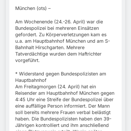
München:
Beinahekollision an
5. August 2026
München (ots) –
Bahnübergang in Aubing
/ Bundespolizei ermittelt
Am Wochenende (24.-26. April) war die
wegen gefährlichen
Bundespolizei bei mehreren Einsätzen
Eingriffs in den
Bahnverkehr
gefordert. Zu Körperverletzungen kam es
u.a. am Hauptbahnhof München und am S-
Bahnhalt Hirschgarten. Mehrere
Tatverdächtige wurden dem Haftrichter
vorgeführt.
* Widerstand gegen Bundespolizisten am
Hauptbahnhof
Am Freitagmorgen (24. April) hat ein
Reisender am Hauptbahnhof München gegen
4:45 Uhr eine Streife der Bundespolizei über
eine auffällige Person informiert. Der Mann
soll bereits mehrere Frauen verbal belästigt
haben. Die Bundespolizisten haben den 39-
Jährigen kontrolliert und ihm anschließend