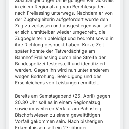
Staatsangehöriger ohne gültigen Fahrausweis
München:
Beinahekollision an
in einem Regionalzug von Berchtesgaden
5. August 2026
Bahnübergang in Aubing
nach Freilassing unterwegs. Nachdem er von
/ Bundespolizei ermittelt
der Zugbegleiterin aufgefordert wurde den
wegen gefährlichen
Zug zu verlassen und ausgestiegen war, soll
Eingriffs in den
er sich unmittelbar wieder umgedreht, die
Bahnverkehr
Zugbegleiterin beleidigt und bedroht sowie in
ihre Richtung gespuckt haben. Kurze Zeit
später konnte der Tatverdächtige am
Bahnhof Freilassing durch eine Streife der
Bundespolizei festgestellt und identifiziert
werden. Gegen ihn wird nun unter anderem
wegen Bedrohung, Beleidigung und des
Erschleichens von Leistungen ermittelt.
Bereits am Samstagabend (25. April) gegen
20.30 Uhr soll es in einem Regionalzug
sowie im weiteren Verlauf am Bahnsteig
Bischofswiesen zu einem gewalttätigen
Vorfall gekommen sein. Nach bisherigen
Erkenntnissen soll ein 27-jähriger