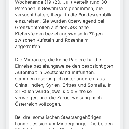
München:
Wochenende (19./20. Juli) verteilt rund 30
Beinahekollision an
5. August 2026
Personen in Gewahrsam genommen, die
Bahnübergang in Aubing
versucht hatten, illegal in die Bundesrepublik
/ Bundespolizei ermittelt
einzureisen. Sie wurden überwiegend bei
wegen gefährlichen
Grenzkontrollen auf der A93 nahe
Eingriffs in den
Bahnverkehr
Kiefersfelden beziehungsweise in Zügen
zwischen Kufstein und Rosenheim
angetroffen.
Die Migranten, die keine Papiere für die
Einreise beziehungsweise den beabsichtigten
Aufenthalt in Deutschland mitführten,
stammen ursprünglich unter anderem aus
China, Indien, Syrien, Eritrea und Somalia. In
21 Fällen wurde jeweils die Einreise
verweigert und die Zurückweisung nach
Österreich vollzogen.
Bei drei somalischen Staatsangehörigen
handelt es sich um Minderjährige. Die beiden