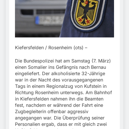
stillgelegtem
verletzt
Bahngebäude
5. August 2026
(Sendling)
Kiefersfelden / Rosenheim (ots) –
Die Bundespolizei hat am Samstag (7. März)
einen Somalier ins Gefängnis nach Bernau
eingeliefert. Der alkoholisierte 32-Jährige
war in der Nacht des vorausgegangenen
Tags in einem Regionalzug von Kufstein in
Richtung Rosenheim unterwegs. Am Bahnhof
in Kiefersfelden nahmen ihn die Beamten
fest, nachdem er während der Fahrt eine
Zugbegleiterin offenbar aggressiv
angegangen war. Die Überprüfung seiner
Personalien ergab, dass er mit gleich zwei