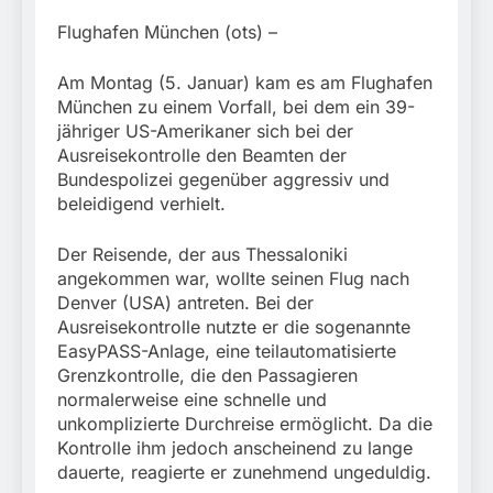
München:
Beinahekollision an
5. August 2026
Flughafen München (ots) –
Bahnübergang in Aubing
/ Bundespolizei ermittelt
Am Montag (5. Januar) kam es am Flughafen
wegen gefährlichen
München zu einem Vorfall, bei dem ein 39-
Eingriffs in den
Bahnverkehr
jähriger US-Amerikaner sich bei der
Ausreisekontrolle den Beamten der
Bundespolizei gegenüber aggressiv und
beleidigend verhielt.
Der Reisende, der aus Thessaloniki
angekommen war, wollte seinen Flug nach
Denver (USA) antreten. Bei der
Ausreisekontrolle nutzte er die sogenannte
EasyPASS-Anlage, eine teilautomatisierte
Grenzkontrolle, die den Passagieren
normalerweise eine schnelle und
unkomplizierte Durchreise ermöglicht. Da die
Kontrolle ihm jedoch anscheinend zu lange
dauerte, reagierte er zunehmend ungeduldig.