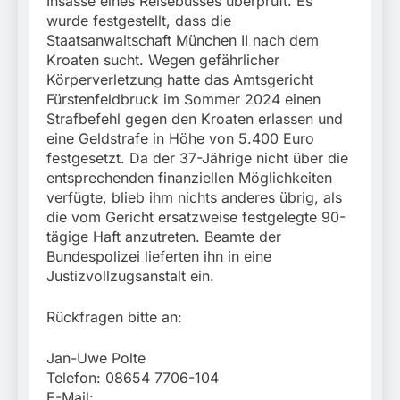
Insasse eines Reisebusses überprüft. Es
München:
Beinahekollision an
wurde festgestellt, dass die
5. August 2026
Bahnübergang in Aubing
Staatsanwaltschaft München II nach dem
/ Bundespolizei ermittelt
Kroaten sucht. Wegen gefährlicher
wegen gefährlichen
Körperverletzung hatte das Amtsgericht
Eingriffs in den
Fürstenfeldbruck im Sommer 2024 einen
Bahnverkehr
Strafbefehl gegen den Kroaten erlassen und
eine Geldstrafe in Höhe von 5.400 Euro
festgesetzt. Da der 37-Jährige nicht über die
entsprechenden finanziellen Möglichkeiten
verfügte, blieb ihm nichts anderes übrig, als
die vom Gericht ersatzweise festgelegte 90-
tägige Haft anzutreten. Beamte der
Bundespolizei lieferten ihn in eine
Justizvollzugsanstalt ein.
Rückfragen bitte an:
Jan-Uwe Polte
Telefon: 08654 7706-104
E-Mail: