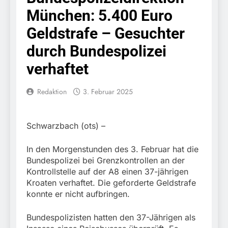
Knopfdruck / Schnelle
7. August 2026
München: 5.400 Euro
Festnahme nach
Bundespolizeidirektion
sexueller Belästigung
München: Bundespolizei
Geldstrafe – Gesuchter
kontrolliert
7. August 2026
grenzüberschreitenden
durch Bundespolizei
Bundespolizeidirektion
Verkehr / Waffenfund im
München: Schneller
verhaftet
Fahrzeug
festgenommen als die
6. August 2026
Reise nach Ungarn
Bundespolizeidirektion
beendet / Bundespolizei
Redaktion
3. Februar 2025
München: Ausgesetzte
nimmt einen gesuchten
Katze am Bahnhof
6. August 2026
Ungarn mit
Bamberg aufgefunden –
HZA-R: Zoll deckt auf:
Auslieferungshaftbefehl
Tierheim übernimmt
Schwarzbach (ots) –
Schrotthändler
fest
Fundtier
erschleicht rund 45.000
6. August 2026
Euro Sozialleistungen
In den Morgenstunden des 3. Februar hat die
Bundespolizeidirektion
Ermittlungen der
Bundespolizei bei Grenzkontrollen an der
München: Europaweit
Finanzkontrolle
Kontrollstelle auf der A8 einen 37-jährigen
gesuchtes Mitglied einer
6. August 2026
Schwarzarbeit führen zu
kriminellen Vereinigung
Kroaten verhaftet. Die geforderte Geldstrafe
Bundespolizeidirektion
rechtskräftiger
geht ins Netz –
konnte er nicht aufbringen.
München: Update zu den
Verurteilung wegen
Bundespolizei vollstreckt
Einsatzmaßnahmen der
Betrugs
5. August 2026
europäischen
Bundespolizei in
Bundespolizisten hatten den 37-Jährigen als
Bundespolizeidirektion
Auslieferungshaftbefehl
Saarbrücken