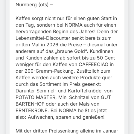
München:
Nürnberg (ots) –
Beinahekollision an
5. August 2026
Bahnübergang in Aubing
/ Bundespolizei ermittelt
Kaffee sorgt nicht nur für einen guten Start in
wegen gefährlichen
den Tag, sondern bei NORMA auch für einen
Eingriffs in den
hervorragenden Beginn des Jahres! Denn der
Bahnverkehr
Lebensmittel-Discounter senkt bereits zum
dritten Mal in 2026 die Preise – diesmal unter
anderem auf das „braune Gold“. Kundinnen
und Kunden zahlen ab sofort bis zu 50 Cent
weniger für den Kaffee von CAFFEECIAO in
der 200-Gramm-Packung. Zusätzlich zum
Kaffee werden auch weitere Produkte quer
durch das Sortiment im Preis gesenkt:
Darunter Semmel- und Kartoffelknödel von
POTATO MASTER, Mini Schnitzel von GUT
BARTENHOF oder auch der Mais von
ERNTEKRONE. Bei NORMA heißt es jetzt
also: Aufwachen, sparen und genießen!
Mit der dritten Preissenkung alleine im Januar