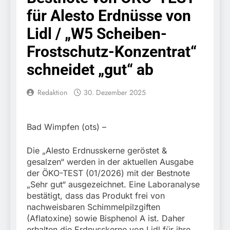
Knopfdruck / Schnelle
7. August 2026
für Alesto Erdnüsse von
Festnahme nach
Bundespolizeidirektion
sexueller Belästigung
München: Bundespolizei
Lidl / „W5 Scheiben-
kontrolliert
7. August 2026
grenzüberschreitenden
Frostschutz-Konzentrat“
Bundespolizeidirektion
Verkehr / Waffenfund im
München: Schneller
schneidet „gut“ ab
Fahrzeug
festgenommen als die
6. August 2026
Reise nach Ungarn
Bundespolizeidirektion
beendet / Bundespolizei
Redaktion
30. Dezember 2025
München: Ausgesetzte
nimmt einen gesuchten
Katze am Bahnhof
6. August 2026
Ungarn mit
Bamberg aufgefunden –
HZA-R: Zoll deckt auf:
Auslieferungshaftbefehl
Tierheim übernimmt
Bad Wimpfen (ots) –
Schrotthändler
fest
Fundtier
erschleicht rund 45.000
6. August 2026
Euro Sozialleistungen
Die „Alesto Erdnusskerne geröstet &
Bundespolizeidirektion
Ermittlungen der
gesalzen“ werden in der aktuellen Ausgabe
München: Europaweit
Finanzkontrolle
der ÖKO-TEST (01/2026) mit der Bestnote
gesuchtes Mitglied einer
6. August 2026
Schwarzarbeit führen zu
kriminellen Vereinigung
„Sehr gut“ ausgezeichnet. Eine Laboranalyse
Bundespolizeidirektion
rechtskräftiger
geht ins Netz –
bestätigt, dass das Produkt frei von
München: Update zu den
Verurteilung wegen
Bundespolizei vollstreckt
nachweisbaren Schimmelpilzgiften
Einsatzmaßnahmen der
Betrugs
5. August 2026
europäischen
Bundespolizei in
(Aflatoxine) sowie Bisphenol A ist. Daher
Bundespolizeidirektion
Auslieferungshaftbefehl
Saarbrücken
erhalten die Erdnusskerne von Lidl für ihre