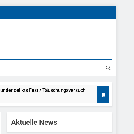
undendelikts Fest / Täuschungsversuch
Hinweise
Aktuelle News
ahme Nach Sexueller Belästigung