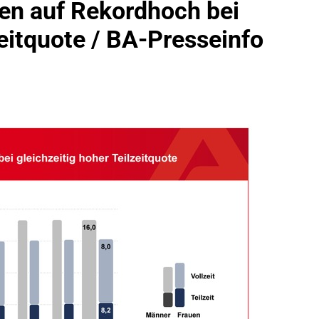
en auf Rekordhoch bei
idirektion München: Bundespolizei Kontrolliert Grenzübersch
zeitquote / BA-Presseinfo
irektion München: Schneller Festgenommen Als Die Reise Nac
n Ungarn Mit Auslieferungshaftbefehl Fest
eidirektion München: Ausgesetzte Katze Am Bahnhof Bamber
kt Auf: Schrotthändler Erschleicht Rund 45.000 Euro Sozialleis
ühren Zu Rechtskräftiger Verurteilung Wegen Betrugs
rektion München: Europaweit Gesuchtes Mitglied Einer Krimine
ollstreckt Europäischen Auslieferungshaftbefehl
eidirektion München: Update Zu Den Einsatzmaßnahmen Der B
irektion München: Beinahekollision An Bahnübergang In Aubin
ingriffs In Den Bahnverkehr