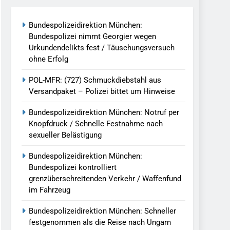
reitenden Verkehr / Waffenfund Im
Bundespolizeidirektion München:
Bundespolizei nimmt Georgier wegen
h Ungarn Beendet / Bundespolizei Nimmt
Urkundendelikts fest / Täuschungsversuch
ohne Erfolg
g Aufgefunden – Tierheim Übernimmt
POL-MFR: (727) Schmuckdiebstahl aus
Versandpaket – Polizei bittet um Hinweise
tungen Ermittlungen Der Finanzkontrolle
Bundespolizeidirektion München: Notruf per
Knopfdruck / Schnelle Festnahme nach
sexueller Belästigung
llen Vereinigung Geht Ins Netz –
Bundespolizeidirektion München:
Bundespolizei kontrolliert
grenzüberschreitenden Verkehr / Waffenfund
undespolizei In Saarbrücken
im Fahrzeug
g / Bundespolizei Ermittelt Wegen
Bundespolizeidirektion München: Schneller
festgenommen als die Reise nach Ungarn