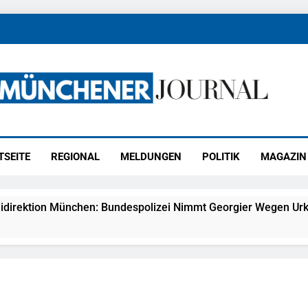
ener Journal
ünchen
TSEITE
REGIONAL
MELDUNGEN
POLITIK
MAGAZIN
idirektion München: Bundespolizei Nimmt Georgier Wegen Urk
27) Schmuckdiebstahl Aus Versandpaket – Polizei Bittet Um 
eidirektion München: Notruf Per Knopfdruck / Schnelle Festn