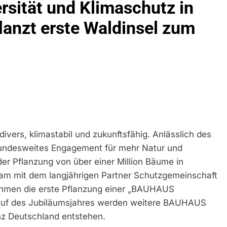
rsität und Klimaschutz in
idirektion München: Bundespolizei Kontrolliert Grenzübersch
anzt erste Waldinsel zum
irektion München: Schneller Festgenommen Als Die Reise Nac
n Ungarn Mit Auslieferungshaftbefehl Fest
eidirektion München: Ausgesetzte Katze Am Bahnhof Bamber
kt Auf: Schrotthändler Erschleicht Rund 45.000 Euro Sozialleis
ühren Zu Rechtskräftiger Verurteilung Wegen Betrugs
ivers, klimastabil und zukunftsfähig. Anlässlich des
rektion München: Europaweit Gesuchtes Mitglied Einer Krimine
undesweites Engagement für mehr Natur und
ollstreckt Europäischen Auslieferungshaftbefehl
 der Pflanzung von über einer Million Bäume in
m mit dem langjährigen Partner Schutzgemeinschaft
eidirektion München: Update Zu Den Einsatzmaßnahmen Der B
hmen die erste Pflanzung einer „BAUHAUS
erlauf des Jubiläumsjahres werden weitere BAUHAUS
irektion München: Beinahekollision An Bahnübergang In Aubin
ingriffs In Den Bahnverkehr
nz Deutschland entstehen.