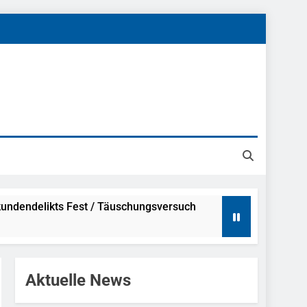
undendelikts Fest / Täuschungsversuch
Hinweise
Aktuelle News
ahme Nach Sexueller Belästigung