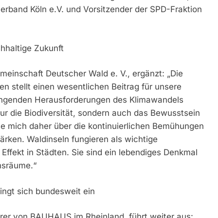
verband Köln e.V. und Vorsitzender der SPD-Fraktion
chhaltige Zukunft
meinschaft Deutscher Wald e. V., ergänzt: „Die
n stellt einen wesentlichen Beitrag für unsere
rängenden Herausforderungen des Klimawandels
 nur die Biodiversität, sondern auch das Bewusstsein
ue mich daher über die kontinuierlichen Bemühungen
rken. Waldinseln fungieren als wichtige
 Effekt in Städten. Sie sind ein lebendiges Denkmal
nsräume.“
gt sich bundesweit ein
hrer von BAUHAUS im Rheinland, führt weiter aus: