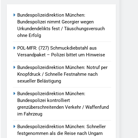
reitenden Verkehr / Waffenfund Im
Bundespolizeidirektion München:
Bundespolizei nimmt Georgier wegen
h Ungarn Beendet / Bundespolizei Nimmt
Urkundendelikts fest / Täuschungsversuch
ohne Erfolg
g Aufgefunden – Tierheim Übernimmt
POL-MFR: (727) Schmuckdiebstahl aus
Versandpaket – Polizei bittet um Hinweise
tungen Ermittlungen Der Finanzkontrolle
Bundespolizeidirektion München: Notruf per
Knopfdruck / Schnelle Festnahme nach
sexueller Belästigung
llen Vereinigung Geht Ins Netz –
Bundespolizeidirektion München:
Bundespolizei kontrolliert
grenzüberschreitenden Verkehr / Waffenfund
undespolizei In Saarbrücken
im Fahrzeug
g / Bundespolizei Ermittelt Wegen
Bundespolizeidirektion München: Schneller
festgenommen als die Reise nach Ungarn