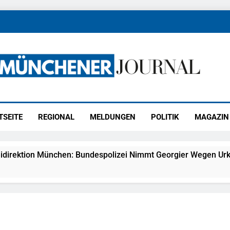
ener Journal
ünchen
TSEITE
REGIONAL
MELDUNGEN
POLITIK
MAGAZIN
idirektion München: Bundespolizei Nimmt Georgier Wegen Urk
27) Schmuckdiebstahl Aus Versandpaket – Polizei Bittet Um 
eidirektion München: Notruf Per Knopfdruck / Schnelle Festn