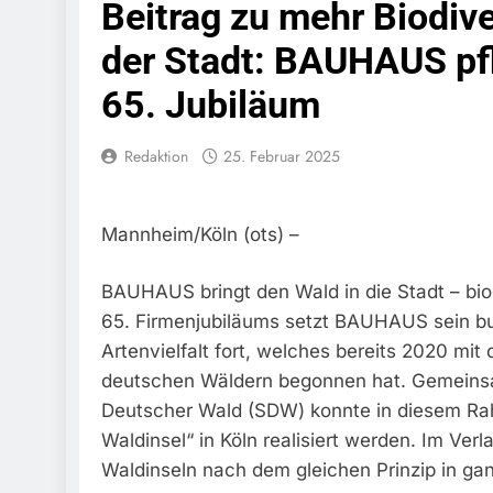
Beitrag zu mehr Biodive
Bundespolize
Fahrzeug
der Stadt: BAUHAUS pfl
7. August 2026
65. Jubiläum
Bundespolizeid
Einen Gesuchte
6. August 2026
Redaktion
25. Februar 2025
Bundespoliz
Fundtier
6. August 2026
Mannheim/Köln (ots) –
HZA-R: Zoll Dec
Schwarzarbeit F
6. August 2026
BAUHAUS bringt den Wald in die Stadt – biod
Bundespolizeidi
65. Firmenjubiläums setzt BAUHAUS sein b
Bundespolizei V
Artenvielfalt fort, welches bereits 2020 mit
6. August 2026
deutschen Wäldern begonnen hat. Gemeinsa
Bundespoliz
Deutscher Wald (SDW) konnte in diesem Ra
5. August 2026
Waldinsel“ in Köln realisiert werden. Im V
Bundespolizeid
Gefährlichen E
Waldinseln nach dem gleichen Prinzip in ga
5. August 2026