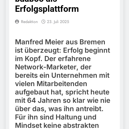
Knopfdruck / Schnelle
7. August 2026
Erfolgsplattform
Festnahme nach
Bundespolizeidirektion
sexueller Belästigung
München: Bundespolizei
kontrolliert
Redaktion
23. Juli 2025
7. August 2026
grenzüberschreitenden
Bundespolizeidirektion
Verkehr / Waffenfund im
München: Schneller
Fahrzeug
festgenommen als die
Manfred Meier aus Bremen
6. August 2026
Reise nach Ungarn
Bundespolizeidirektion
ist überzeugt: Erfolg beginnt
beendet / Bundespolizei
München: Ausgesetzte
nimmt einen gesuchten
im Kopf. Der erfahrene
Katze am Bahnhof
6. August 2026
Ungarn mit
Bamberg aufgefunden –
Network-Marketer, der
HZA-R: Zoll deckt auf:
Auslieferungshaftbefehl
Tierheim übernimmt
Schrotthändler
fest
bereits ein Unternehmen mit
Fundtier
erschleicht rund 45.000
6. August 2026
vielen Mitarbeitenden
Euro Sozialleistungen
Bundespolizeidirektion
Ermittlungen der
aufgebaut hat, spricht heute
München: Europaweit
Finanzkontrolle
gesuchtes Mitglied einer
6. August 2026
mit 64 Jahren so klar wie nie
Schwarzarbeit führen zu
kriminellen Vereinigung
Bundespolizeidirektion
rechtskräftiger
über das, was ihn antreibt.
geht ins Netz –
München: Update zu den
Verurteilung wegen
Bundespolizei vollstreckt
Für ihn sind Haltung und
Einsatzmaßnahmen der
Betrugs
5. August 2026
europäischen
Bundespolizei in
Mindset keine abstrakten
Bundespolizeidirektion
Auslieferungshaftbefehl
Saarbrücken