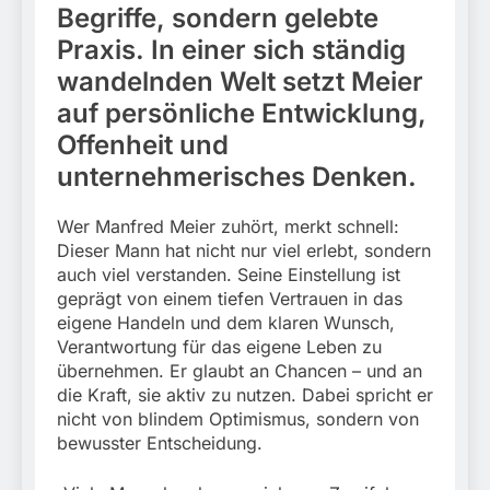
München:
Begriffe, sondern gelebte
Beinahekollision an
5. August 2026
Bahnübergang in Aubing
Praxis. In einer sich ständig
/ Bundespolizei ermittelt
wandelnden Welt setzt Meier
wegen gefährlichen
Eingriffs in den
auf persönliche Entwicklung,
Bahnverkehr
Offenheit und
unternehmerisches Denken.
Wer Manfred Meier zuhört, merkt schnell:
Dieser Mann hat nicht nur viel erlebt, sondern
auch viel verstanden. Seine Einstellung ist
geprägt von einem tiefen Vertrauen in das
eigene Handeln und dem klaren Wunsch,
Verantwortung für das eigene Leben zu
übernehmen. Er glaubt an Chancen – und an
die Kraft, sie aktiv zu nutzen. Dabei spricht er
nicht von blindem Optimismus, sondern von
bewusster Entscheidung.