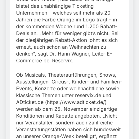
stillgelegtem
verletzt
bietet das unabhängige Ticketing
Bahngebäude
5. August 2026
(Sendling)
Unternehmen – welches seit mehr als 20
Jahren die Farbe Orange im Logo trägt – in
der kommenden Woche rund 1.200 Rabatt-
Deals an. „Mehr für weniger gibt’s nicht. Bei
der diesjährigen Rabatt-Aktion lohnt es sich
erneut, auch schon an Weihnachten zu
denken“, sagt Dr. Hann Wagner, Leiter E-
Commerce bei Reservix.
Ob Musicals, Theateraufführungen, Shows,
Ausstellungen, Circus-, Kinder- und Familien-
Events, Konzerte oder weihnachtliche sowie
klassische Themen unter reservix.de und
ADticket.de (https://www.adticket.de/)
werden ab dem 25. November einzigartige
Konditionen und Rabatte angeboten. „Nicht
nur Veranstalter, sondern auch zahlreiche
Veranstaltungsstätten haben sich bundesweit
an unserer Orange-Week beteiligt“, ergänzt