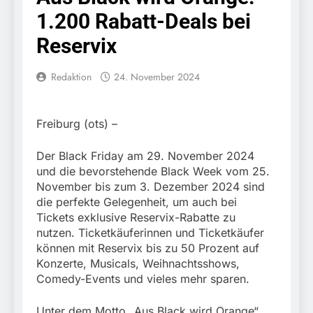
festgenommen als die
6. August 2026
1.200 Rabatt-Deals bei
Reise nach Ungarn
Bundespolizeidirektion
beendet / Bundespolizei
München: Ausgesetzte
Reservix
nimmt einen gesuchten
Katze am Bahnhof
6. August 2026
Ungarn mit
Bamberg aufgefunden –
HZA-R: Zoll deckt auf:
Auslieferungshaftbefehl
Redaktion
24. November 2024
Tierheim übernimmt
Schrotthändler
fest
Fundtier
erschleicht rund 45.000
6. August 2026
Euro Sozialleistungen
Bundespolizeidirektion
Freiburg (ots) –
Ermittlungen der
München: Europaweit
Finanzkontrolle
gesuchtes Mitglied einer
6. August 2026
Schwarzarbeit führen zu
Der Black Friday am 29. November 2024
kriminellen Vereinigung
Bundespolizeidirektion
rechtskräftiger
geht ins Netz –
und die bevorstehende Black Week vom 25.
München: Update zu den
Verurteilung wegen
Bundespolizei vollstreckt
November bis zum 3. Dezember 2024 sind
Einsatzmaßnahmen der
Betrugs
5. August 2026
europäischen
die perfekte Gelegenheit, um auch bei
Bundespolizei in
Bundespolizeidirektion
Auslieferungshaftbefehl
Saarbrücken
Tickets exklusive Reservix-Rabatte zu
München:
nutzen. Ticketkäuferinnen und Ticketkäufer
Beinahekollision an
5. August 2026
können mit Reservix bis zu 50 Prozent auf
Bahnübergang in Aubing
Bundespolizeidirektion
/ Bundespolizei ermittelt
Konzerte, Musicals, Weihnachtsshows,
München: Couragierte
wegen gefährlichen
Comedy-Events und vieles mehr sparen.
Zeugen halten
5. August 2026
Eingriffs in den
Tatverdächtigen fest /
FW-M: Brand in
Bahnverkehr
Mann nach Gleissturz
Unter dem Motto „Aus Black wird Orange“