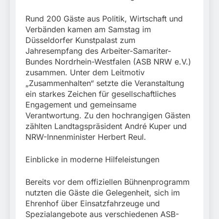
München: Schneller
Fahrzeug
festgenommen als die
6. August 2026
Rund 200 Gäste aus Politik, Wirtschaft und
Reise nach Ungarn
beendet / Bundespolizei
Verbänden kamen am Samstag im
nimmt einen gesuchten
Düsseldorfer Kunstpalast zum
Ungarn mit
Jahresempfang des Arbeiter-Samariter-
Auslieferungshaftbefehl
Bundes Nordrhein-Westfalen (ASB NRW e.V.)
fest
zusammen. Unter dem Leitmotiv
„Zusammenhalten“ setzte die Veranstaltung
ein starkes Zeichen für gesellschaftliches
Engagement und gemeinsame
Verantwortung. Zu den hochrangigen Gästen
zählten Landtagspräsident André Kuper und
NRW-Innenminister Herbert Reul.
Einblicke in moderne Hilfeleistungen
Bereits vor dem offiziellen Bühnenprogramm
nutzten die Gäste die Gelegenheit, sich im
Ehrenhof über Einsatzfahrzeuge und
Spezialangebote aus verschiedenen ASB-