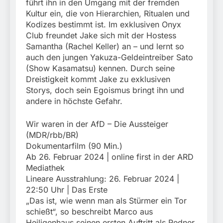
führt ihn in den Umgang mit der fremden
Kultur ein, die von Hierarchien, Ritualen und
Kodizes bestimmt ist. Im exklusiven Onyx
Club freundet Jake sich mit der Hostess
Samantha (Rachel Keller) an – und lernt so
auch den jungen Yakuza-Geldeintreiber Sato
(Show Kasamatsu) kennen. Durch seine
Dreistigkeit kommt Jake zu exklusiven
Storys, doch sein Egoismus bringt ihn und
andere in höchste Gefahr.
Wir waren in der AfD – Die Aussteiger
(MDR/rbb/BR)
Dokumentarfilm (90 Min.)
Ab 26. Februar 2024 | online first in der ARD
Mediathek
Lineare Ausstrahlung: 26. Februar 2024 |
22:50 Uhr | Das Erste
„Das ist, wie wenn man als Stürmer ein Tor
schießt“, so beschreibt Marco aus
Heiligenhaus seinen ersten Auftritt als Redner