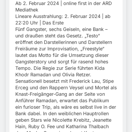
München:
Ab 2. Februar 2024 | online first in der ARD
Beinahekollision an
5. August 2026
Mediathek
Bahnübergang in Aubing
Lineare Ausstrahlung: 2. Februar 2024 | ab
/ Bundespolizei ermittelt
22:20 Uhr | Das Erste
wegen gefährlichen
Eingriffs in den
Fünf Gangster, sechs Geiseln, eine Bank –
Bahnverkehr
und draußen steht das Gesetz. „Testo“
eröffnet den Darstellerinnen und Darstellern
Freiräume zur Improvisation, „Freestyle“
lautet das Motto für die Umsetzung dieser
Gangsterstory und sorgt für rasend hohes
Tempo. Die Regie zur Serie führten Kida
Khodr Ramadan und Olivia Retzer.
Sensationell besetzt mit Frederick Lau, Stipe
Erceg und den Rappern Veysel und Mortel als
Knast-Freigänger-Gang an der Seite von
Anführer Ramadan, erwartet das Publikum
ein furioser Trip, als wäre es selbst live in der
Bank dabei. In den weiblichen Hauptrollen
geben Stars wie Nicolette Krebitz, Jeanette
Hain, Ruby O. Fee und Katharina Thalbach